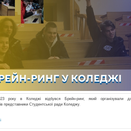
23 року в Коледжі відбувся Брейн-ринг, який організували д
ів представники Студентської ради Коледжу.
і