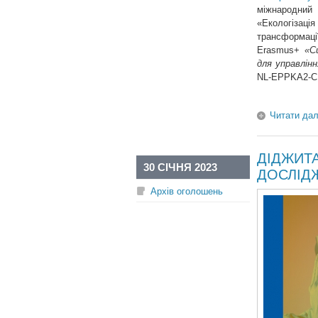
міжнародний 
«Екологізац
трансформаці
Erasmus+
«С
для управлінн
NL-EPPKA2-C
Читати дал
ДІДЖИТА
30 СІЧНЯ 2023
ДОСЛІД
Архів оголошень