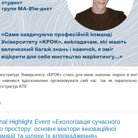
агістратурі Університету «КРОК» стало для мене значною подією в житт
 навчився вдосконалено організовувати свій час: так як паралельно
гістратурі КПУ.
і
onal Highlight Event «Екологізація сучасного
о простору: основні вектори інноваційної
мації та шляхи їх впровадження»