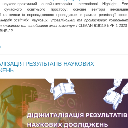
науково-практичний онлайн-нетворкінг International Highlight Eve
ія сучасного освітнього простору: основні вектори інноваційн
ї та шляхи їх впровадження» проводиться в рамках реалізації проєк
инергія освітніх, наукових, управлінських та промислових компонент
я кліматом та запобігання зміні клімату
» / CLIMAN 619119-EPP-1-2020-
BHE-JP
і
ЛІЗАЦІЯ РЕЗУЛЬТАТІВ НАУКОВИХ
ЖЕНЬ