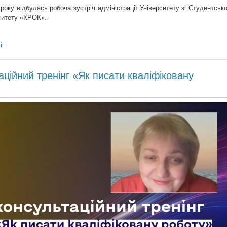
 року відбулась робоча зустріч адміністрації Університету зі Студентськ
ситету «КРОК».
і
аційний тренінг «Як писати кваліфіковану