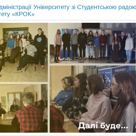
адміністрації Університету зі Студентською радо
тету «КРОК»