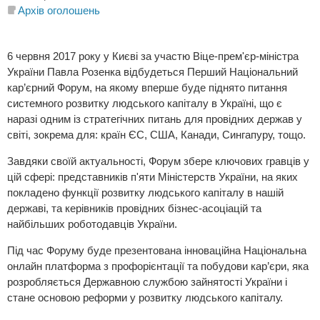
Архів оголошень
6 червня 2017 року у Києві за участю Віце-прем'єр-міністра
України Павла Розенка відбудеться Перший Національний
кар’єрний Форум, на якому вперше буде піднято питання
системного розвитку людського капіталу в Україні, що є
наразі одним із стратегічних питань для провідних держав у
світі, зокрема для: країн ЄС, США, Канади, Сингапуру, тощо.
Завдяки своїй актуальності, Форум збере ключових гравців у
цій сфері: представників п'яти Міністерств України, на яких
покладено функції розвитку людського капіталу в нашій
державі, та керівників провідних бізнес-асоціацій та
найбільших роботодавців України.
Під час Форуму буде презентована інноваційна Національна
онлайн платформа з профорієнтації та побудови кар’єри, яка
розробляється Державною службою зайнятості України і
стане основою реформи у розвитку людського капіталу.