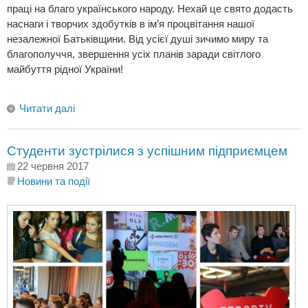
праці на благо українського народу. Нехай це свято додасть
наснаги і творчих здобутків в ім’я процвітання нашої
незалежної Батьківщини. Від усієї душі зичимо миру та
благополуччя, звершення усіх планів заради світлого
майбуття рідної України!
Читати далі
Студенти зустрілися з успішним підприємцем
22 червня 2017
Новини та події