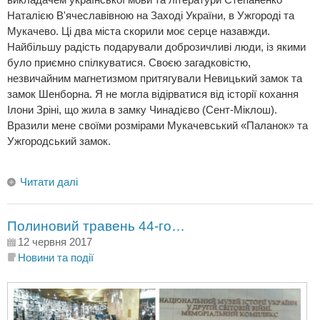
Наталією В'ячеславівною на Заході України, в Ужгороді та
Мукачево. Ці два міста скорили моє серце назавжди.
Найбільшу радість подарували доброзичливі люди, із якими
було приємно спілкуватися. Своєю загадковістю,
незвичайним магнетизмом притягували Невицький замок та
замок Шенборна. Я не могла відірватися від історії кохання
Ілони Зріні, що жила в замку Чинадієво (Сент-Міклош).
Вразили мене своїми розмірами Мукачевський «Паланок» та
Ужгородський замок.
Читати далі
Полиновий травень 44-го…
12 червня 2017
Новини та події