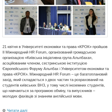
21 квітня в Університеті економіки та права «КРОК» пройшов
ІІ Міжнародний HR Forum, організований громадською
організацією «Київська ініціативна група Альпбаха»,
асоційованим членом, сестринською інституцією
Європейського Форуму Альпбах і Університетом економіки та
права «КРОК». Міжнародний HR Forum – це багатоплановий
захід, який складається з двох частин та розрахований на
студентів київських ВНЗ, у тому числі іноземних студентів,
що навчаються за програмою обміну, та випускників –
молодих фахівців зі знанням англійської мови.
Читати далі