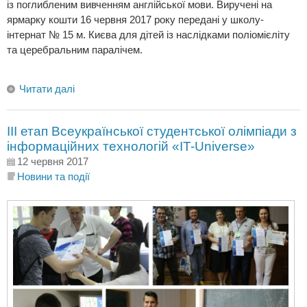
із поглибленим вивченням англійської мови. Виручені на
ярмарку кошти 16 червня 2017 року передані у школу-
інтернат № 15 м. Києва для дітей із наслідками поліомієліту
та церебральним паралічем.
Читати далі
ІІІ етап Всеукраїнської студентської олімпіади з
інформаційних технологій «IT-Universe»
12 червня 2017
Новини та події