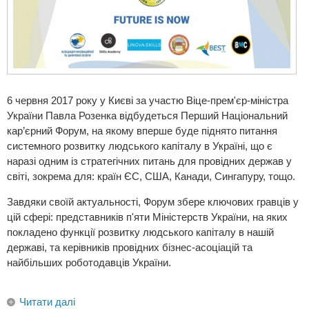
6 червня 2017 року у Києві за участю Віце-прем'єр-міністра
України Павла Розенка відбудеться Перший Національний
кар’єрний Форум, на якому вперше буде піднято питання
системного розвитку людського капіталу в Україні, що є
наразі одним із стратегічних питань для провідних держав у
світі, зокрема для: країн ЄС, США, Канади, Сингапуру, тощо.
Завдяки своїй актуальності, Форум збере ключових гравців у
цій сфері: представників п'яти Міністерств України, на яких
покладено функції розвитку людського капіталу в нашій
державі, та керівників провідних бізнес-асоціацій та
найбільших роботодавців України.
Читати далі