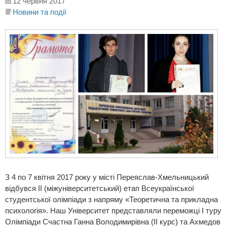
12 червня 2017
Новини та події
З 4 по 7 квітня 2017 року у місті Переяслав-Хмельницький
відбувся ІІ (міжуніверситетський) етап Всеукраїнської
студентської олімпіади з напряму «Теоретична та прикладна
психологія». Наш Університет представляли переможці І туру
Олімпіади Счастна Ганна Володимирівна (ІІ курс) та Ахмедов