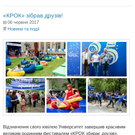
«КРОК» зібрав друзів!
06 червня 2017
Новини та події
Відзначення свого ювілею Університет завершив красивим
великим родинним фестивалем «КРОК збирає друзів».