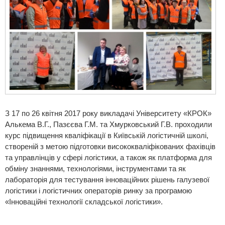
З 17 по 26 квітня 2017 року викладачі Університету «КРОК»
Алькема В.Г., Пазєєва Г.М. та Хмурковський Г.В. проходили
курс підвищення кваліфікації в Київській логістичній школі,
створеній з метою підготовки висококваліфікованих фахівців
та управлінців у сфері логістики, а також як платформа для
обміну знаннями, технологіями, інструментами та як
лабораторія для тестування інноваційних рішень галузевої
логістики і логістичних операторів ринку за програмою
«Інноваційні технології складської логістики».