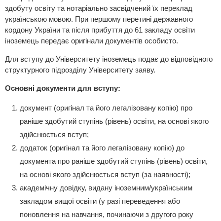
здобуту освіту та нотаріально засвідчений їх переклад
українською мовою. При першому перетині державного
кордону України та після прибуття до 61 закладу освіти
іноземець передає оригінали документів особисто.
Для вступу до Університету іноземець подає до відповідного
структурного підрозділу Університету заяву.
Основні документи для вступу:
документ (оригінал та його легалізовану копію) про
раніше здобутий ступінь (рівень) освіти, на основі якого
здійснюється вступ;
додаток (оригінал та його легалізовану копію) до
документа про раніше здобутий ступінь (рівень) освіти,
на основі якого здійснюється вступ (за наявності);
академічну довідку, видану іноземним/українським
закладом вищої освіти (у разі переведення або
поновлення на навчання, починаючи з другого року