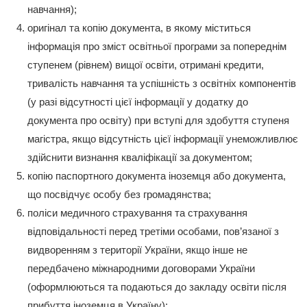
навчання);
оригінал та копію документа, в якому міститься
інформація про зміст освітньої програми за попереднім
ступенем (рівнем) вищої освіти, отримані кредити,
тривалість навчання та успішність з освітніх компонентів
(у разі відсутності цієї інформації у додатку до
документа про освіту) при вступі для здобуття ступеня
магістра, якщо відсутність цієї інформації унеможливлює
здійснити визнання кваліфікації за документом;
копію паспортного документа іноземця або документа,
що посвідчує особу без громадянства;
поліси медичного страхування та страхування
відповідальності перед третіми особами, пов’язаної з
видворенням з території України, якщо інше не
передбачено міжнародними договорами України
(оформлюються та подаються до закладу освіти після
прибуття іноземця в Україну);