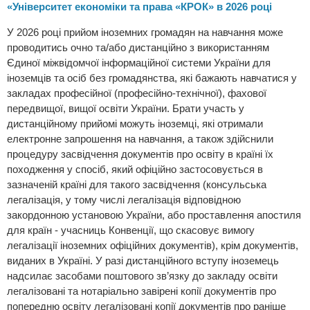
«Університет економіки та права «КРОК» в 2026 році
У 2026 році прийом іноземних громадян на навчання може
проводитись очно та/або дистанційно з використанням
Єдиної міжвідомчої інформаційної системи України для
іноземців та осіб без громадянства, які бажають навчатися у
закладах професійної (професійно-технічної), фахової
передвищої, вищої освіти України. Брати участь у
дистанційному прийомі можуть іноземці, які отримали
електронне запрошення на навчання, а також здійснили
процедуру засвідчення документів про освіту в країні їх
походження у спосіб, який офіційно застосовується в
зазначеній країні для такого засвідчення (консульська
легалізація, у тому числі легалізація відповідною
закордонною установою України, або проставлення апостиля
для країн - учасниць Конвенції, що скасовує вимогу
легалізації іноземних офіційних документів), крім документів,
виданих в Україні. У разі дистанційного вступу іноземець
надсилає засобами поштового зв’язку до закладу освіти
легалізовані та нотаріально завірені копії документів про
попередню освіту легалізовані копії документів про раніше