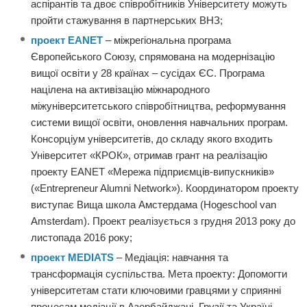
аспірантів та двоє співробітників Університету можуть
пройти стажування в партнерських ВНЗ;
проект EANET
– міжрегіональна програма
Європейського Союзу, спрямована на модернізацію
вищої освіти у 28 країнах – сусідах ЄС. Програма
націлена на активізацію міжнародного
міжуніверситетського співробітництва, реформування
системи вищої освіти, оновлення навчальних програм.
Консорціум університетів, до складу якого входить
Університет «КРОК», отримав грант на реалізацію
проекту EANET «Мережа підприємців-випускників»
(«Entrepreneur Alumni Network»). Координатором проекту
виступає Вища школа Амстердама (Hogeschool van
Amsterdam). Проект реалізується з грудня 2013 року до
листопада 2016 року;
проект MEDIATS
– Медіація: навчання та
трансформація суспільства. Мета проекту: Допомогти
університетам стати ключовими гравцями у сприянні
процесам медіації в Азербайджані, Грузії та Україні