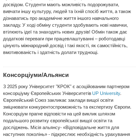
досвідом. Студенти мають можливість подорожувати,
вивчати іншу культуру, людей та їхній спосіб життя, а також
дізнаватись про академічне життя іншого навчального
закладу. У ході обміну студенти здобувають нові навички,
втілюють ідеї та знаходять нових друзів! Обмін також дає
додаткові переваги при працевлаштуванні – роботодавці
цінують міжнародний досвід і такі якості, як самостійність,
вмотивованість і здатність долати труднощі.
Консорціуми/Альянси
З 2025 року Університет "КРОК" є асоційованим партнером
консорціуму Європейських Університетів
UP University
.
Європейський Союз закликає заклади вищої освіти
зміцнювати конкурентоспроможність та експертизу Європи.
Консорціум прагне відповісти на цей виклик шляхом
подальшого розвитку європейської вищої освіти та
досліджень. Місія альянсу- «Відповідальне життя для
наступних поколінь» - підкреслює необхідність урахування