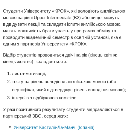
Студенти Університету «КРОК», які володіють англійською
мовою на рівні Upper Intermediate (B2) або вище, можуть
відвідувати лекції та складати іспити англійською мовою,
мають можливість брати участь у програмах обміну та
проводити академічний семестр в освітній установі, яка є
одним з партнерів Університету «КРОК».
Відбір студентів проводиться двічі на рік (кінець квітня;
кінець жовтня) і складається з:
листа-мотивації;
тесту на рівень володіння англійською мовою (або
сертифікат, який підтверджує рівень володіння мовою);
інтерв'ю з відбірковою комісією.
У разі позитивного результату студенти відправляються в
партнерський ЗВО, серед яких:
Університет Кастилії-Ла-Манчі (Іспанія)