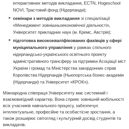
інтерактивних методів викладання, ECTN, Hogeschool
NOVІ, Трастовий фонд (Нідерланди);
семінари з методів викладання
зі спеціалізації
«Менеджмент зовнішньоекономічної діяльності»,
Університет прикладних наук (м. Кремс, Австрія);
підготовка висококваліфікованих фахівців у сфері
муніципального управління
у рамках спільного
нідерландсько-українського освітнього проекту
адміністративного трансферу за підтримки Асоціації міст
України і громад та Міністерства закордонних справ
Королівства Нідерландів (Ньюпортська бізнес-академія
(Нідерланди) та Університет «КРОК»).
Міжнародна співпраця Університету має системний і
взаємовигідний характер. Вона сприяє зовнішній мобільності
всіх учасників навчального процесу, забезпечує
інтелектуальне, професійне та особистісне зростання, а
також розширює світогляд і культурний досвід студентів та
викладачів.