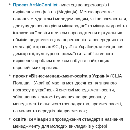
Проєкт ArtNoConflict
- мистецтво переговорів і
вирішення конфліктів (Медіація). Метою проєкту є
надання студентам і молодим людям, які не навчаються,
доступу до нового рівня міжнародної та міжкультурної та
інклюзивної освіти шляхом впровадження віртуальних
обмінів щодо мистецтва переговорів та посередництва
(медіації) в країнах ЄС, Грузії та України для зміцнення
демократії, культурного розмаїття та об’єктивного
вирішення проблем шляхом набуття найкращих
європейських практик.
проект «Бізнес-менеджмент-освіта в Україні»
(США –
Польща – Україна) має на меті досягнення значного
прогресу в українській системі менеджмент-освіти,
збільшення кількості сучасних напрацювань у
менеджменті сільського господарства, промисловості,
на малих та середніх підприємствах;
освітні семінари
з впровадження стандартів навчання
менеджменту для молодих викладачів у сфері