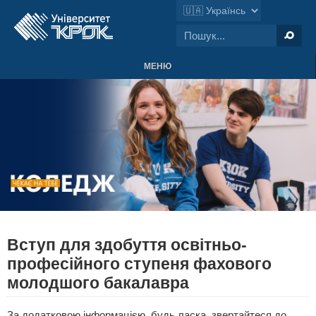
МЕНЮ
Вступ для здобуття освітньо-
професійного ступеня фахового
молодшого бакалавра
За додатковою інформацією, будь ласка, звертайтеся до