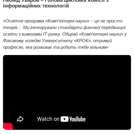
інформаційних технологій
«Освітня програма «Комп’ютерні науки» – це не просто
теорія… Ми інтегрували стандарти фахової передвищої
освіти з вимогами ІТ-ринку. Обирай «Комп’ютерні науки» у
Фаховому коледжі Університету «КРОК», отримуй
професію, яка розвиває та робить тебе вільним»