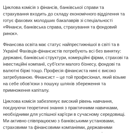
Циклова комісія з фінансів, банківської справи та
страхування входить до складу економічного відділення та
готує фахових молодших бакалаврів зі спеціальності
«Фінанси, банківська справа, страхування та фондовий
ринок».
Фінансова освіта має статус найпрестижнішої в світі та в
Україні! Фахівців-фінансистів потребують всі без винятку:
державні, банківські структури, комерційні фірми, страхові та
інвестиційні компанії, суб’єкти малого бізнесу, фондові та
валютні біржі тощо. Професія фінансиста нині є високо
затребуваною. Фінансист – це той професіонал, який візьме
на себе обов’язки з пошуку шляхів збереження та
примноження капіталу.
Циклова комісія забезпеяує високий рівень навчання,
поєднуючи теоретичні знання з практичними навичками,
необхідними для успішної кар’єри в сучасному середовищі.
Ми активно співпрацюємо з банківськими установами,
страховими та фінансовими компаніями, державними