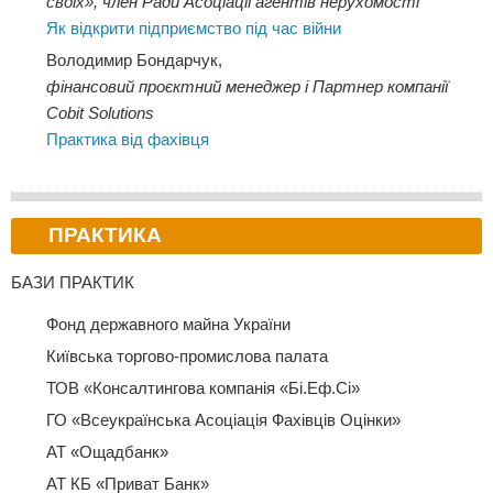
своїх», член Ради Асоціації агентів нерухомості
безпосередньо відповідають запитам сучасного ринку праці.
Як відкрити підприємство під час війни
Здобувачі освітньо-професійної програми «Фінансовий
Володимир Бондарчук,
бізнес» мають можливість стати учасниками семінарів,
фінансовий проєктний менеджер і Партнер компанії
організованих фінансовими компаніями, банківськими та
Cobit Solutions
страховими установами, отримати досвід роботи фінансового
Практика від фахівця
аналітика та фінансового трейдера. Можуть долучатися до
участі у міжнародному проєкті «Асоційовані школи
ЮНЕСКО», членом якого є Коледж, виступати на
конференціях, реалізовувати власні бізнес-проєкти.
ПРАКТИКА
БАЗИ ПРАКТИК
Фонд державного майна України
Київська торгово-промислова палата
ТОВ «Консалтингова компанія «Бі.Еф.Сі»
ГО «Всеукраїнська Асоціація Фахівців Оцінки»
АТ «Ощадбанк»
АТ КБ «Приват Банк»