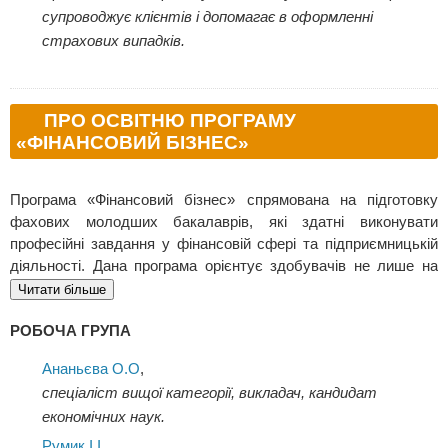
супроводжує клієнтів і допомагає в оформленні
страхових випадків.
ПРО ОСВІТНЮ ПРОГРАМУ
«ФІНАНСОВИЙ БІЗНЕС»
Програма «Фінансовий бізнес» спрямована на підготовку
фахових молодших бакалаврів, які здатні виконувати
професійні завдання у фінансовій сфері та підприємницькій
діяльності. Дана програма орієнтує здобувачів не лише на
роботу у великих фінансових структурах, а й на створення
Читати більше
власного бізнесу, стартапів у сфері фінансових послуг, що
РОБОЧА ГРУПА
відповідає сучасному тренду самозайнятості.
Навчальний план поєднує знання з фінансів, підприємництва
Ананьєва О.О
,
та інформаційних технологій. Це забезпечує широке бачення
спеціаліст вищої категорії, викладач, кандидат
фінансової сфери та здатність адаптуватися до змін, які
економічних наук.
відбуваються у конкурентному середовищі.
Румик І.І.
,