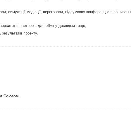
нари, симуляції медіації, переговори, підсумкову конференцію з поширенн
іверситетів-партнерів для обміну досвідом тощо;
 результатів проекту.
им Союзом.