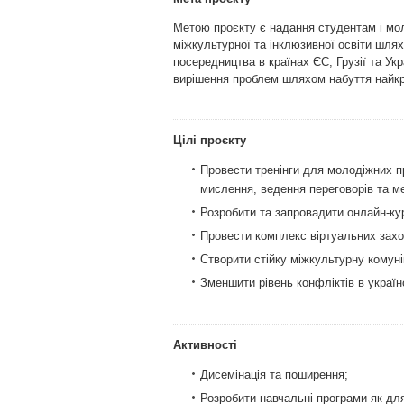
Метою проєкту є надання студентам і мол
міжкультурної та інклюзивної освіти шля
посередництва в країнах ЄС, Грузії та Укр
вирішення проблем шляхом набуття найкр
Цілі проєкту
Провести тренінги для молодіжних пр
мислення, ведення переговорів та ме
Розробити та запровадити онлайн-кур
Провести комплекс віртуальних заход
Створити стійку міжкультурну комунік
Зменшити рівень конфліктів в україн
Активності
Дисемінація та поширення;
Розробити навчальні програми як для 