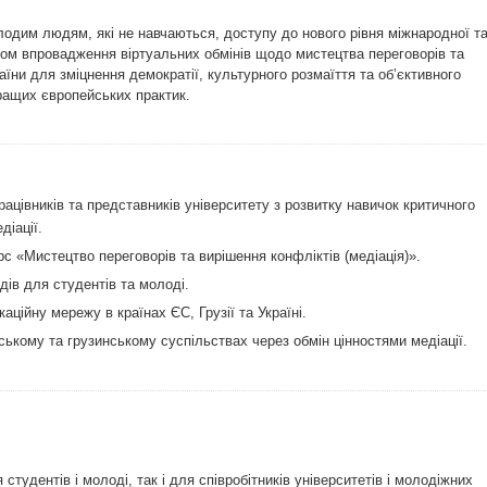
одим людям, які не навчаються, доступу до нового рівня міжнародної т
хом впровадження віртуальних обмінів щодо мистецтва переговорів та
аїни для зміцнення демократії, культурного розмаїття та об’єктивного
ащих європейських практик.
ацівників та представників університету з розвитку навичок критичного
діації.
с «Мистецтво переговорів та вирішення конфліктів (медіація)».
ів для студентів та молоді.
аційну мережу в країнах ЄС, Грузії та Україні.
ському та грузинському суспільствах через обмін цінностями медіації.
студентів і молоді, так і для співробітників університетів і молодіжних