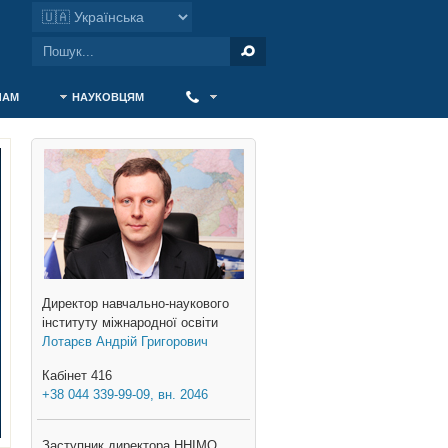
ЧАМ
НАУКОВЦЯМ
‎ ‎
Директор навчально-наукового
інституту міжнародної освіти
Лотарєв Андрій Григорович
Кабінет 416
+38 044 339-99-09, вн. 2046
Заступник директора ННІМО