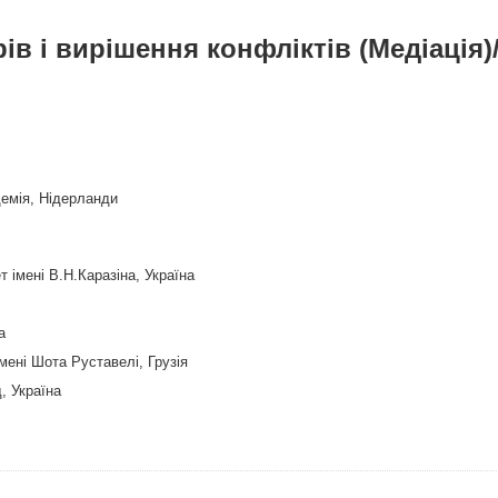
в і вирішення конфліктів (Медіація)
емія, Нідерланди
 імені В.Н.Каразіна, Україна
а
мені Шота Руставелі, Грузія
, Україна