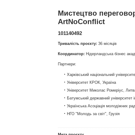
Мистецтво переговорі
ArtNoConflict
101140492
Тривалість проєкту:
36 місяців
Координатор:
Нідерландська бізнес акад
Партнери:
Харківський національний університет
Університет КРОК, Україна
Університет Миколас Ромеріус, Литв
Батумський державний університет і
Українська Асоціація молодіжних рад
НГО "Молодь за світ", Грузія
Мета проєкту