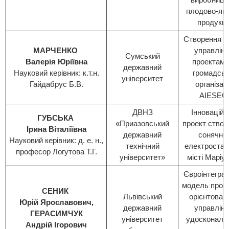
плодово-ягі
продукці
Створення о
МАРЧЕНКО
управлінн
Сумський
Валерія Юріївна
проектами
державний
Науковий керівник: к.т.н.
громадськ
університет
Гайдабрус Б.В.
організаці
AIESEC
ДВНЗ
Інноваційн
ГУБСЬКА
«Приазовський
проект створ
Ірина Віталіївна
державний
сонячної
Науковий керівник: д. е. н.,
технічний
електростанц
професор Логутова Т.Г.
університет»
місті Маріу
Євроінтеграц
модель прое
СЕНИК
Львівський
орієнтован
Юрій Ярославович,
державний
управлінн
ГЕРАСИМЧУК
університет
удосконале
Андрій Ігорович