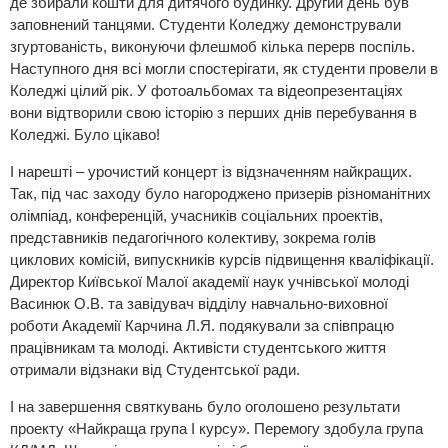
де збирали кошти для дитячого будинку. Другий день був
заповнений танцями. Студенти Коледжу демонстрували
згуртованість, виконуючи флешмоб кілька перерв поспіль.
Наступного дня всі могли спостерігати, як студенти провели в
Коледжі цілий рік. У фотоальбомах та відеопрезентаціях
вони відтворили свою історію з перших днів перебування в
Коледжі. Було цікаво!
І нарешті – урочистий концерт із відзначенням найкращих.
Так, під час заходу було нагороджено призерів різноманітних
олімпіад, конференцій, учасників соціальних проектів,
представників педагогічного колективу, зокрема голів
циклових комісій, випускників курсів підвищення кваліфікації.
Директор Київської Малої академії наук учнівської молоді
Васинюк О.В. та завідувач відділу навчально-виховної
роботи Академії Карчина Л.Я. подякували за співпрацю
працівникам та молоді. Активісти студентського життя
отримали відзнаки від Студентської ради.
І на завершення святкувань було оголошено результати
проекту «Найкраща група І курсу». Перемогу здобула група