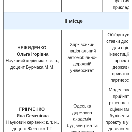
практичн
приклади
ІІ місце
Обґрунтува
ставки диск
Харківський
НЕЖИДЕНКО
для оцінк
національний
Ольга Ігорівна
інвестицій
автомобільно-
Науковий керівник: к. е. н.,
проектів
дорожній
доцент Бурмака М.М.
державно
університет
приватног
партнерст
Моделюва
прийнятт
рішення щ
Одеська
ГРІНЧЕНКО
оцінки змі
державна
Яна Семенівна
будівельно
академія
Науковий керівник: к. т. н.,
проекту в ум
будівництва та
доцент Фесенко Т.Г.
девелопме
архітектури