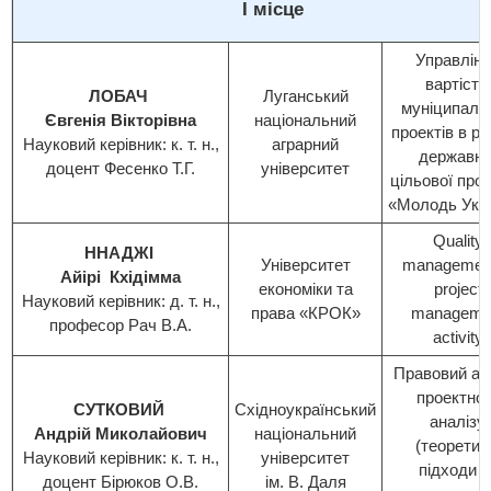
І місце
Управлін
вартістю
ЛОБАЧ
Луганський
муніципаль
Євгенія Вікторівна
національний
проектів в р
Науковий керівник: к. т. н.,
аграрний
державно
доцент Фесенко Т.Г.
університет
цільової про
«Молодь Укр
Quality
ННАДЖІ
Університет
management
Айірі Кхідімма
економіки та
project
Науковий керівник: д. т. н.,
права «КРОК»
manageme
професор Рач В.А.
activity
Правовий ас
проектног
СУТКОВИЙ
Східноукраїнський
аналізу
Андрій Миколайович
національний
(теоретич
Науковий керівник: к. т. н.,
університет
підходи т
доцент Бірюков О.В.
ім. В. Даля