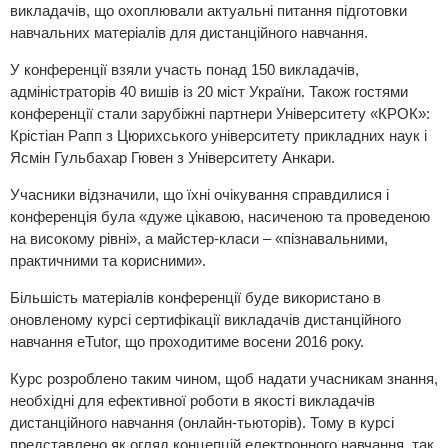
викладачів, що охоплювали актуальні питання підготовки
навчальних матеріалів для дистанційного навчання.
У конференції взяли участь понад 150 викладачів,
адміністраторів 40 вишів із 20 міст України. Також гостями
конференції стали зарубіжні партнери Університету «КРОК»:
Крістіан Рапп з Цюрихського університету прикладних наук і
Ясмін Гульбахар Гювен з Університету Анкари.
Учасники відзначили, що їхні очікування справдилися і
конференція була «дуже цікавою, насиченою та проведеною
на високому рівні», а майстер-класи – «пізнавальними,
практичними та корисними».
Більшість матеріалів конференції буде використано в
оновленому курсі сертифікації викладачів дистанційного
навчання eTutor, що проходитиме восени 2016 року.
Курс розроблено таким чином, щоб надати учасникам знання,
необхідні для ефективної роботи в якості викладачів
дистанційного навчання (онлайн-тьюторів). Тому в курсі
представлено як огляд концепцій електронного навчання, так