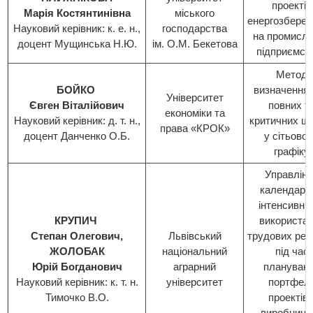
проектів
Марія Костянтинівна
міського
енергозбере
Науковий керівник: к. е. н.,
господарства
на промисл
доцент Мущинська Н.Ю.
ім. О.М. Бекетова
підприємст
Метод
БОЙКО
визначення 
Університет
Євген Віталійович
повних т
економіки та
Науковий керівник: д. т. н.,
критичних шл
права «КРОК»
доцент Данченко О.Б.
у сітьово
графіку
Управлін
календарн
інтенсивні
КРУПИЧ
використа
Степан Олегович,
Львівський
трудових рес
ЖОЛОБАК
національний
під час
Юрій Богданович
аграрний
плануван
Науковий керівник: к. т. н.
університет
портфел
Тимочко В.О.
проектів 
виробницт