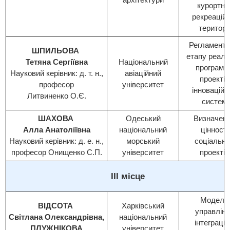
курортно
рекреаційн
території
Регламента
ШПИЛЬОВА
етапу реаліз
Тетяна Сергіївна
Національний
програм т
Науковий керівник: д. т. н.,
авіаційний
проектів
професор
університет
інноваційн
Литвиненко О.Є.
систем
ШАХОВА
Одеський
Визначен
Алла Анатоліївна
національний
цінності
Науковий керівник: д. е. н.,
морський
соціальн
професор Онищенко С.П.
університет
проектів
ІІІ місце
Модель
ВІДСОТА
Харківський
управлінн
Світлана Олександрівна,
національний
інтеграці
ПЛУЖНІКОВА
університет