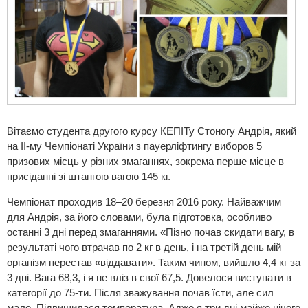
Вітаємо студента другого курсу
КЕПІТу
Стоногу Андрія, який
на ІІ-му Чемпіонаті України з пауерліфтингу виборов 5
призових місць у різних змаганнях, зокрема перше місце в
присіданні зі штангою вагою 145 кг.
Чемпіонат проходив 18–20 березня 2016 року. Найважчим
для Андрія, за його словами, була підготовка, особливо
останні 3 дні перед змаганнями. «Пізно почав скидати вагу, в
результаті чого втрачав по 2 кг в день, і на третій день мій
організм перестав «віддавати». Таким чином, вийшло 4,4 кг за
3 дні. Вага 68,3, і я не вліз в свої 67,5. Довелося виступати в
категорії до 75-ти. Після зважування почав їсти, але сил
мало. Підвищилася температура. Адже я три дні майже нічого