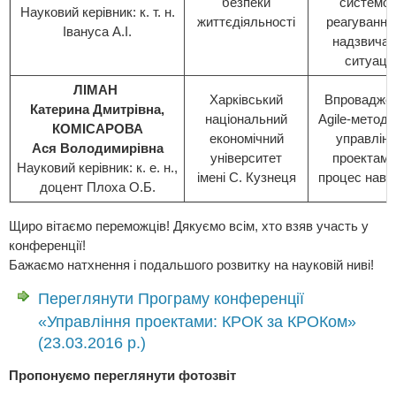
безпеки
системо
Науковий керівник: к. т. н.
життєдіяльності
реагування
Івануса А.І.
надзвичай
ситуації
ЛІМАН
Харківський
Впровадже
Катерина Дмитрівна,
національний
Agile-методо
КОМІСАРОВА
економічний
управлінн
Ася Володимирівна
університет
проектами
Науковий керівник: к. е. н.,
імені С. Кузнеця
процес навч
доцент Плоха О.Б.
Щиро вітаємо переможців! Дякуємо всім, хто взяв участь у
конференції!
Бажаємо натхнення і подальшого розвитку на науковій ниві!
Переглянути Програму конференції
«Управління проектами: КРОК за КРОКом»
(23.03.2016 р.)
Пропонуємо переглянути фотозвіт