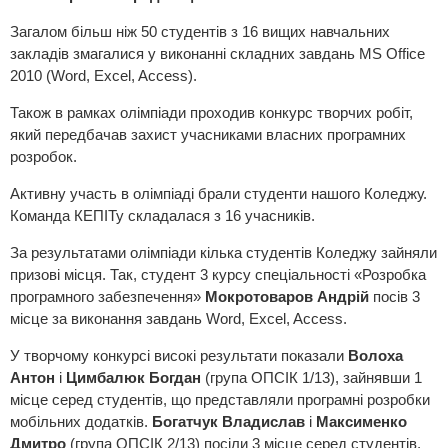
Загалом більш ніж 50 студентів з 16 вищих навчальних
закладів змагалися у виконанні складних завдань MS Office
2010 (Word, Excel, Access).
Також в рамках олімпіади проходив конкурс творчих робіт,
який передбачав захист учасниками власних програмних
розробок.
Активну участь в олімпіаді брали студенти нашого Коледжу.
Команда КЕПІТу складалася з 16 учасників.
За результатами олімпіади кілька студентів Коледжу зайняли
призові місця. Так, студент 3 курсу спеціальності «Розробка
програмного забезпечення»
Мокротоваров Андрій
посів 3
місце за виконання завдань Word, Excel, Access.
У творчому конкурсі високі результати показали
Волоха
Антон
і
Цимбалюк Богдан
(група ОПСІК 1/13), зайнявши 1
місце серед студентів, що представляли програмні розробки
мобільних додатків.
Богатчук Владислав
і
Максименко
Дмитро
(група ОПСІК 2/13) посіли 3 місце серед студентів,