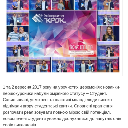
1 та 2 вересня 2017 року на урочистих церемоніях новачки-
першокурсники набули омріяного статусу – Студент.
Схвильовані, усміхнені та щасливі молоді люди високо
піднімали вгору студентські квитки. Сповнені прагнення
розпочати реалізовувати повною мірою свій потенціал,
новоспечені студенти уважно дослухалися до напутніх слів
своїх викладачів.