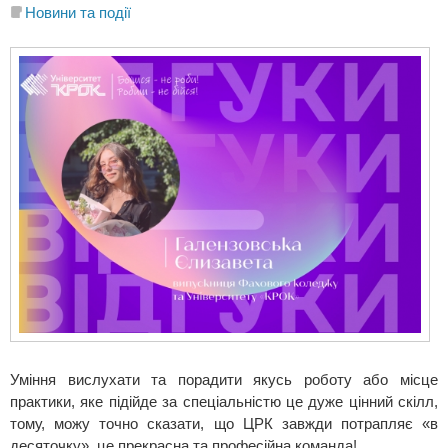
Новини та події
Уміння вислухати та порадити якусь роботу або місце
практики, яке підійде за спеціальністю це дуже цінний скілл,
тому, можу точно сказати, що ЦРК завжди потрапляє «в
десяточку», це прекрасна та професійна команда!