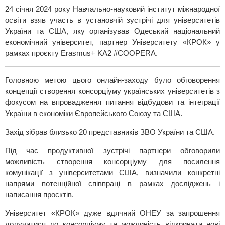
24 січня 2024 року Навчально-науковий інститут міжнародної
освіти взяв участь в установчій зустрічі для університетів
України та США, яку організував Одеський національний
економічний університет, партнер Університету «КРОК» у
рамках проєкту Erasmus+ KA2 #COOPERA.
Головною метою цього онлайн-заходу було обговорення
концепції створення консорціуму українських університетів з
фокусом на впровадження питання відбудови та інтеграції
України в економіки Європейського Союзу та США.
Захід зібрав близько 20 представників ЗВО України та США.
Під час продуктивної зустрічі партнери обговорили
можливість створення консорціуму для посилення
комунікації з університетами США, визначили конкретні
напрями потенційної співпраці в рамках досліджень і
написання проєктів.
Університет «КРОК» дуже вдячний ОНЕУ за запрошення
долучитися до консорціуму та можливість відкривати нові