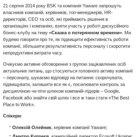
21 серпня 2014 року BSK та компанія Yaware запрошуть
власників компаній, керівників, топ-менеджерів, HR-
директорів, СЕО та осіб, які приймають рішення в
організаціях і компаніях, взяти участь у роботі дискусійного
бізнес-клубу на тему
«Сказка о потерянном времени»
. Ми
будемо говорити про те, як підвищити ефективність роботи
компанії, збільшити результативність персоналу і скоротити
непродуктивні витрати часу.
Очікуємо активне обговорення з групою зацікавлених осіб
актуальних питань, що стосуються головного активу компанії
– персоналу, шукаємо відповіді на питання: скорочувати,
підвищувати, залишити все як є, посилювати контроль за
дисципліною чи піти шляхом компаній-лідерів – Google,
Facebook або знайти свій шлях і все ж таки стати «The Best
Place to Work».
Спікери
:
Олексій Олейник
, керівник компанії Yaware;
Дмитро Купреєв
, комерційний директор Ecosoft Ukraine;