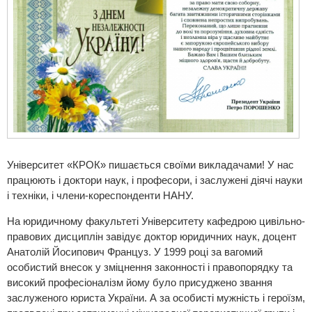
Університет «КРОК» пишається своїми викладачами! У нас
працюють і доктори наук, і професори, і заслужені діячі науки
і техніки, і члени-кореспонденти НАНУ.
На юридичному факультеті Університету кафедрою цивільно-
правових дисциплін завідує доктор юридичних наук, доцент
Анатолій Йосипович Француз. У 1999 році за вагомий
особистий внесок у зміцнення законності і правопорядку та
високий професіоналізм йому було присуджено звання
заслуженого юриста України. А за особисті мужність і героїзм,