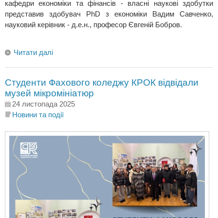
кафедри економіки та фінансів - власні наукові здобутки
представив здобувач PhD з економіки Вадим Савченко,
науковий керівник - д.е.н., професор Євгеній Бобров.
Читати далі
Студенти Фахового коледжу КРОК відвідали
музей мікромініатюр
24 листопада 2025
Новини та події