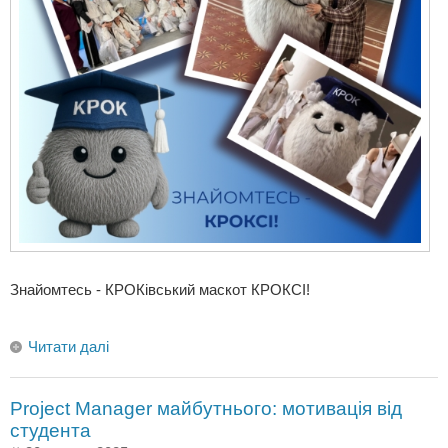
Знайомтесь - КРОКівський маскот КРОКСІ!
Читати далі
Project Manager майбутнього: мотивація від
студента