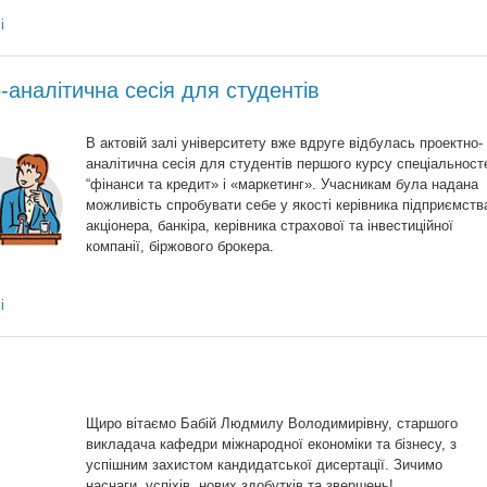
і
-аналітична сесія для студентів
В актовій залі університету вже вдруге відбулась проектно-
аналітична сесія для студентів першого курсу спеціальност
“фінанси та кредит» і «маркетинг». Учасникам була надана
можливість спробувати себе у якості керівника підприємств
акціонера, банкіра, керівника страхової та інвестиційної
компанії, біржового брокера.
і
Щиро вітаємо Бабій Людмилу Володимирівну, старшого
викладача кафедри міжнародної економіки та бізнесу, з
успішним захистом кандидатської дисертації. Зичимо
наснаги, успіхів, нових здобутків та звершень!