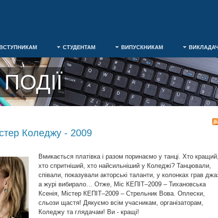
ВСТУПНИКАМ
СТУДЕНТАМ
ВИПУСКНИКАМ
ВИКЛАДА
ПОДІЇ
істер Коледжу - 2009
Вмикається платівка і разом поринаємо у танці. Хто кращий
хто спритніший, хто найсильніший у Коледжі? Танцювали,
співали, показували акторські таланти, у колонках грав джа
а журі вибирало… Отже, Міс КЕПІТ–2009 – Тихановська
Ксенія, Містер КЕПІТ–2009 – Стрельник Вова. Оплески,
сльози щастя! Дякуємо всім учасникам, організаторам,
Коледжу та глядачам! Ви - кращі!