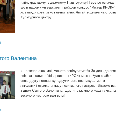
найяскравішому, відважному Паші Буряку! І все це означає,
що в нашому університеті пройшов конкурс "Містер КРОКу" 
як завжди креативно і незвичайно. Читайте деталі на сторінц
Культурного центру.
і
того Валентина
«…а тепер любі мої, можете поцілуватися!» За день до свя
всіх закоханих в Університеті «КРОК» можна було знайти
свою другу половинку, одружитися, поспілкуватися з
янголами і отримати масу позитивного настрою! Вітаємо всі
з днем Святого Валентина! Щастя, взаємного коханнячка та
веселого настрою вам всім!
і