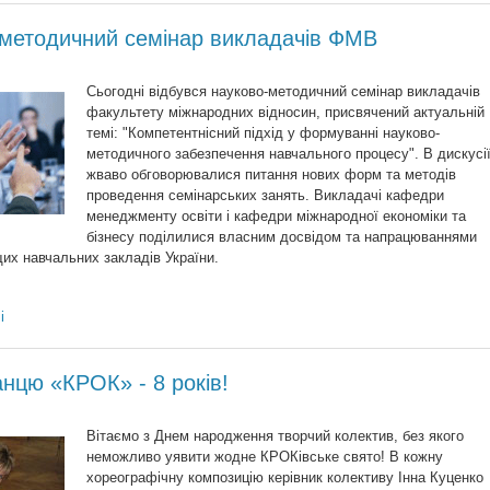
методичний семінар викладачів ФМВ
Сьогодні відбувся науково-методичний семінар викладачів
факультету міжнародних відносин, присвячений актуальній
темі: "Компетентнісний підхід у формуванні науково-
методичного забезпечення навчального процесу". В дискусі
жваво обговорювалися питання нових форм та методів
проведення семінарських занять. Викладачі кафедри
менеджменту освіти і кафедри міжнародної економіки та
бізнесу поділилися власним досвідом та напрацюваннями
их навчальних закладів України.
і
анцю «КРОК» - 8 років!
Вітаємо з Днем народження творчий колектив, без якого
неможливо уявити жодне КРОКівське свято! В кожну
хореографічну композицію керівник колективу Інна Куценко