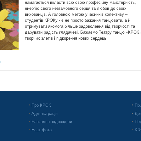
намагається вкласти всю свою професійну майстерність,
енергію свого невгамовного серця та любов до своїх
вихованців. А головною метою учасників колективу –
студентів КРОКу - є не просто бажання танцювати, а й
отримувати якомога більше задоволення від творчості та
дарувати радість глядачеві. Бажаємо Театру танцю «КРОК
творчих злетів і підкорення нових сердець!
і
Про КРОК
При
Адміністрація
Ден
Навчальні підрозділи
Пер
Наші фото
KRO