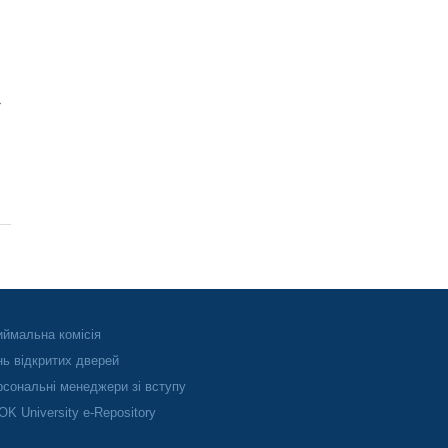
»
ймальна комісія
ь відкритих дверей
сональні менеджери зі вступу
K University e-Repository