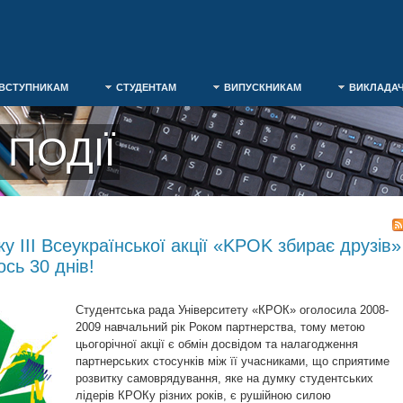
ВСТУПНИКАМ
СТУДЕНТАМ
ВИПУСКНИКАМ
ВИКЛАДА
ПОДІЇ
у ІІІ Всеукраїнської акції «KPOK збирає друзів»
сь 30 днів!
Студентська рада Університету «КРОК» оголосила 2008-
2009 навчальний рік Роком партнерства, тому метою
цьогорічної акції є обмін досвідом та налагодження
партнерських стосунків між її учасниками, що сприятиме
розвитку самоврядування, яке на думку студентських
лідерів КРОКу різних років, є рушійною силою