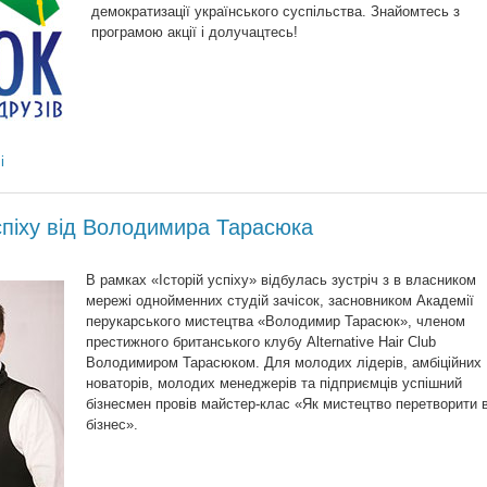
демократизації українського суспільства. Знайомтесь з
програмою акції і долучацтесь!
і
успіху від Володимира Тарасюка
В рамках «Історій успіху» відбулась зустріч з в власником
мережі однойменних студій зачісок, засновником Академії
перукарського мистецтва «Володимир Тарасюк», членом
престижного британського клубу Alternative Hair Club
Володимиром Тарасюком. Для молодих лідерів, амбіційних
новаторів, молодих менеджерів та підприємців успішний
бізнесмен провів майстер-клас «Як мистецтво перетворити 
бізнес».