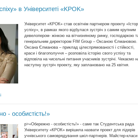
успіху» в Університеті «KPOK»
Університет «КРОК» став освітнім партнером проекту «Істор
успіху», в рамках якого відбулася зустріч з самим крупним
девелопером- жінкою на вітчизняному ринку, господаркою т
генеральним директором FIM Group – Оксаною Єлмановою.
Оксана Єлманова – приклад цілеспрямованості і стійкості,
краси і благополуччя – розповіла історію свого успіху та
відповіла на чисельні питання учасників зустрічі. Чекаємо н
наступну зустріч проекту, яку заплановано на 25 квітня.
і
о - особистість!»
p>
«Обережно - особистість!» - саме так Студентська рада
Університету «КРОК» вирішила назвати проект для лідерів
учнівського самоврядування шкіл-партнерів. Майстер-класи