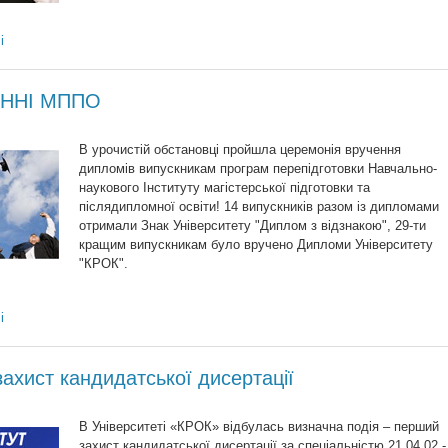
і
у ННІ МППО
В урочистій обстановці пройшла церемонія вручення
дипломів випускникам програм перепідготовки Навчально-
наукового Інституту магістерської підготовки та
післядипломної освіти! 14 випускників разом із дипломами
отримали Знак Університету "Диплом з відзнакою", 29-ти
кращим випускникам було вручено Дипломи Університету
"КРОК".
і
ахист кандидатської дисертації
В Університеті «КРОК» відбулась визначна подія – перший
захист кандидатської дисертації за спеціальністю 21.04.02 -