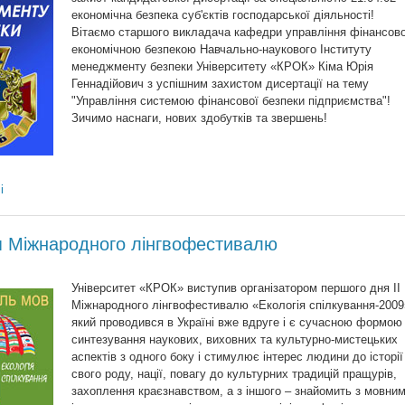
економічна безпека суб'єктів господарської діяльності!
Вітаємо старшого викладача кафедри управління фінансово
економічною безпекою Навчально-наукового Інституту
менеджменту безпеки Університету «КРОК» Кіма Юрія
Геннадійович з успішним захистом дисертації на тему
"Управління системою фінансової безпеки підприємства"!
Зичимо наснаги, нових здобутків та звершень!
і
я Міжнародного лінгвофестивалю
Університет «КРОК» виступив організатором першого дня ІІ
Міжнародного лінгвофестивалю «Екологія спілкування-2009
який проводився в Україні вже вдруге і є сучасною формою
синтезування наукових, виховних та культурно-мистецьких
аспектів з одного боку і стимулює інтерес людини до історії
свого роду, нації, повагу до культурних традицій пращурів,
захоплення краєзнавством, а з іншого – знайомить з мовни