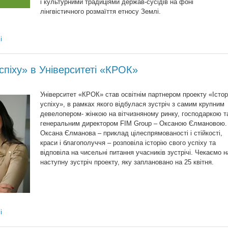
і культурними традиціями держав-сусідів на фоні
лінгвістичного розмаїття етносу Землі.
і
успіху» в Університеті «КРОК»
Університет «КРОК» став освітнім партнером проекту «Істор
успіху», в рамках якого відбулася зустріч з самим крупним
девелопером- жінкою на вітчизняному ринку, господаркою т
генеральним директором FIM Group – Оксаною Єлмановою.
Оксана Єлманова – приклад цілеспрямованості і стійкості,
краси і благополуччя – розповіла історію свого успіху та
відповіла на чисельні питання учасників зустрічі. Чекаємо н
наступну зустріч проекту, яку заплановано на 25 квітня.
і