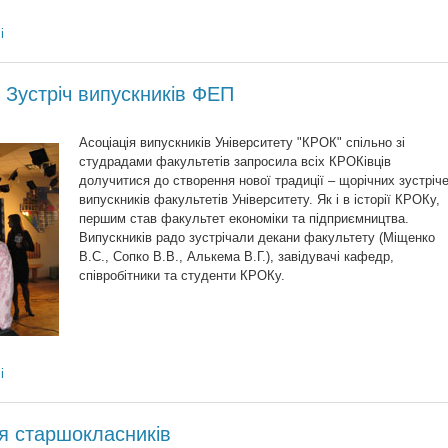
і
 Зустріч випускників ФЕП
Асоціація випускників Університету "КРОК" спільно зі
студрадами факультетів запросила всіх КРОКівців
долучитися до створення нової традиції – щорічних зустріч
випускників факультетів Університету. Як і в історії КРОКу,
першим став факультет економіки та підприємництва.
Випускників радо зустрічали декани факультету (Міщенко
В.С., Сопко В.В., Алькема В.Г.), завідувачі кафедр,
співробітники та студенти КРОКу.
і
ля старшокласників