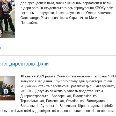
для президентів шкіл, членів шкільних парламентів вели
лідери органів студентського самоврядування КРОКу всіх
поколінь – і студенти, і вже випускники – Олена Каюмова,
Олександра Романцова, Ірина Скринник та Микита
Полатайко.
і
тіл директорів філій
10 квітня 2009 року
в Університеті економіки та права “КРО
відбулося засідання Круглого столу для директорів філій
«Сучасний стан та перспективи розвитку філій Університету
«КРОК». Дякуємо за активну участь представникам
Дніпропетровської, Броварської, Білоцерківської,
Тернопільської, Роменської, Обухівської, Володимир-
Волинської, Луганської, Вінницької, Кіровоградської філій.
ві зустрічі для обміну досвідом, обговорення нових проектів та програм!