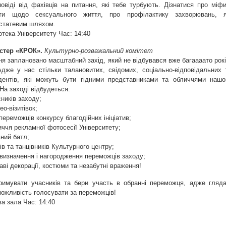
овіді від фахівців на питання, які тебе турбують. Дізнатися про міфи
ти щодо сексуального життя, про профілактику захворювань, я
статевим шляхом.
іотека Університету Час: 14:40
істер «КРОК».
Культурно-розважальний комітет
ня заплановано масштабний захід, який не відбувався вже багаааато рокі
дже у нас стільки талановитих, свідомих, соціально-відповідальних 
дентів, які можуть бути гідними представниками та обличчями нашо
 На заході відбудеться:
сників заходу;
ео-візитівок;
переможців конкурсу благодійних ініціатив;
иччя рекламної фотосесії Університету;
ьний батл;
ів та танцівників Культурного центру;
 визначення і нагородження переможців заходу;
раві декорації, костюми та незабутні враження!
римувати учасників та бери участь в обранні переможця, адже гляда
ожливість голосувати за переможців!
ва зала Час: 14:40