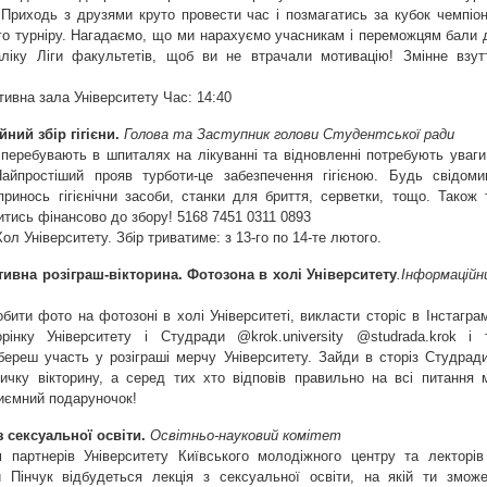
 Приходь з друзями круто провести час і позмагатись за кубок чемпіон
го турніру. Нагадаємо, що ми нарахуємо учасникам і переможцям бали 
аліку Ліги факультетів, щоб ви не втрачали мотивацію! Змінне взут
тивна зала Університету Час: 14:40
йний збір гігієни.
Голова та Заступник голови Студентської ради
і перебувають в шпиталях на лікуванні та відновленні потребують уваги
Найпростіший прояв турботи-це забезпечення гігієною. Будь свідоми
принось гігієнічни засоби, станки для бриття, серветки, тощо. Також 
тись фінансово до збору! 5168 7451 0311 0893
Хол Університету. Збір триватиме: з 13-го по 14-те лютого.
ктивна розіграш-вікторина. Фотозона в холі Університету
.Інформаційн
бити фото на фотозоні в холі Університеті, викласти сторіс в Інстаграм
орінку Університету і Студради @krok.university @studrada.krok і 
береш участь у розіграші мерчу Університету. Зайди в сторіз Студради
ичку вікторину, а серед тих хто відповів правильно на всі питання 
риємний подаруночок!
з сексуальної освіти.
Освітньо-науковий комітет
 партнерів Університету Київського молодіжного центру та лекторів
Пінчук відбудеться лекція з сексуальної освіти, на якій ти змож