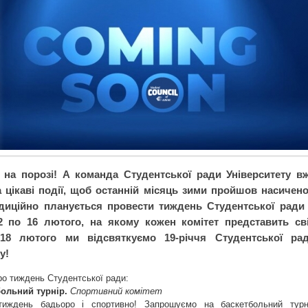
на порозі! А команда Студентської ради Університету в
а цікаві події, щоб останній місяць зими пройшов насичено
адиційно планується провести тиждень Студентської ради
2 по 16 лютого, на якому кожен комітет представить св
 18 лютого ми відсвяткуємо 19-річчя Студентської ра
у!
ро тиждень Студентської ради:
больний турнір.
Спортивний комітет
тиждень бадьоро і спортивно! Запрошуємо на баскетбольний турн