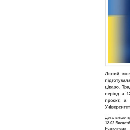
Лютий вже 
підготувал
цікаво. Тр
період з 1
проєкт, а
Університет
Детальніше п
12.02 Баскет
Розпочнемо 