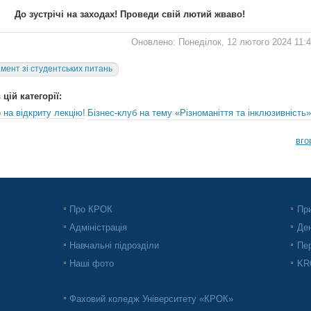
До зустрічі на заходах! Проведи свій лютий жваво!
Оновлено: Понеділок, 12 лютого 2024 11:
мент зі студентських питань
цій категорії:
на відкриту лекцію!
Бізнес-клуб на тему «Різноманіття та інклюзивність»
вго
Про КРОК
При
Адміністрація
Ден
Навчальні підрозділи
Пер
Наші фото
KRO
Фаховий коледж Університету «КРОК»