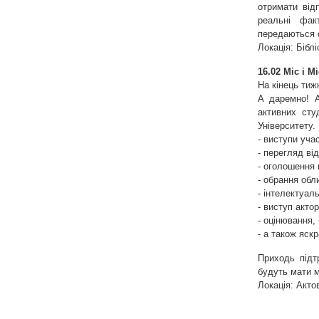
отримати відп
реальні фак
передаються 
Локація: Бібл
16.02 Міс і М
На кінець тиж
А даремно! А
активних сту
Університету.
- виступи уча
- перегляд від
- оголошення 
- обрання обл
- інтелектуал
- виступ актор
- оцінювання,
- а також яск
Приходь підт
будуть мати м
Локація: Акто