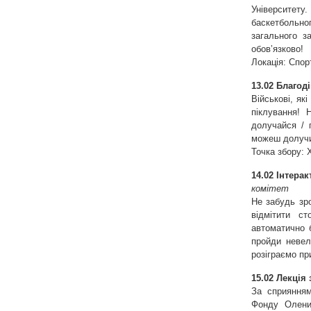
Університету.
баскетбольно
загального з
обовʼязково!
Локація: Спор
13.02 Благоді
Військові, як
піклування! 
долучайся / 
можеш долучи
Точка збору: 
14.02 Інтера
комітет
Не забудь зро
відмітити ст
автоматично 
пройди невел
розіграємо п
15.02 Лекція 
За сприянням
Фонду Олени 