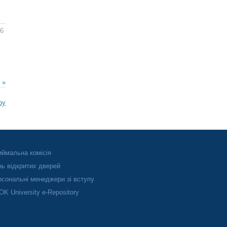
46
 »
ру
ймальна комісія
ь відкритих дверей
сональні менеджери зі вступу
K University e-Repository