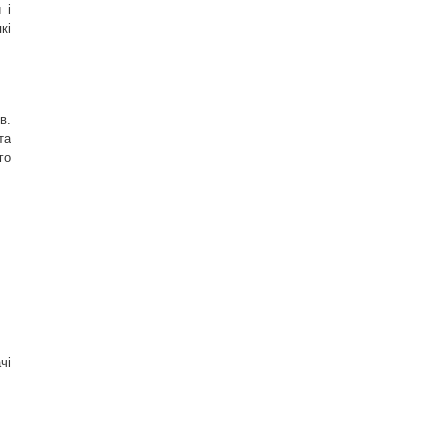
 і
кі
в.
та
го
чі