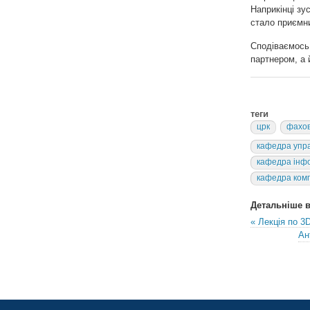
Наприкінці зу
стало приємн
Сподіваємось,
партнером, а
теги
црк
фахов
кафедра упра
кафедра інфо
кафедра комп
Детальніше в 
« Лекція по 3
Ан