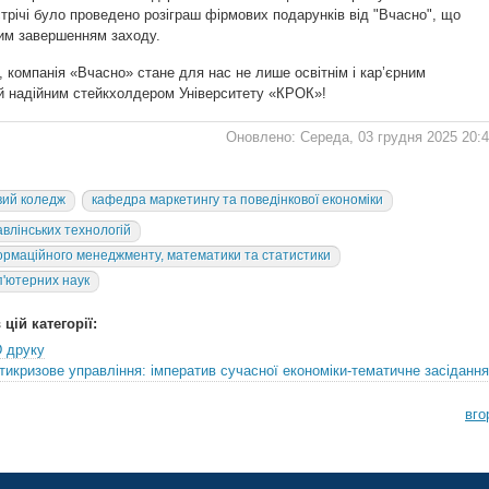
стрічі було проведено розіграш фірмових подарунків від "Вчасно", що
им завершенням заходу.
 компанія «Вчасно» стане для нас не лише освітнім і кар’єрним
 й надійним стейкхолдером Університету «КРОК»!
Оновлено: Середа, 03 грудня 2025 20:
ий коледж
кафедра маркетингу та поведінкової економіки
влінських технологій
рмаційного менеджменту, математики та статистики
'ютерних наук
цій категорії:
D друку
тикризове управління: імператив сучасної економіки-тематичне засідання
вго