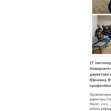
27 листопад
Університе
директора 
Юрченка. В
професійно
Організатором 
директора Оле
Малої, к.е.н.
роботи кафедр