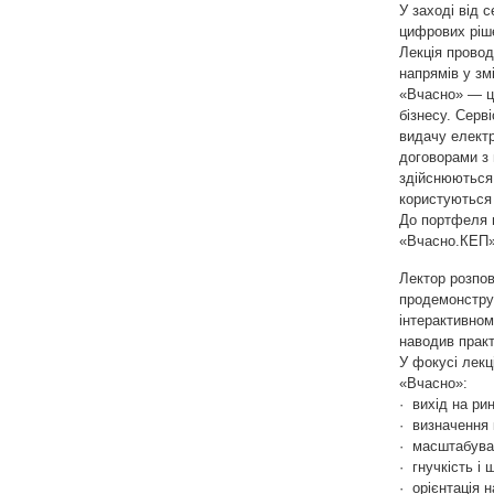
У заході від 
цифрових ріш
Лекція провод
напрямів у зм
«Вчасно» — це
бізнесу. Серв
видачу електр
договорами з 
здійснюються
користуються 
До портфеля 
«Вчасно.КЕП»
Лектор розпов
продемонстру
інтерактивном
наводив практ
У фокусі лекц
«Вчасно»:
· вихід на рин
· визначення 
· масштабуван
· гнучкість і
· орієнтація н