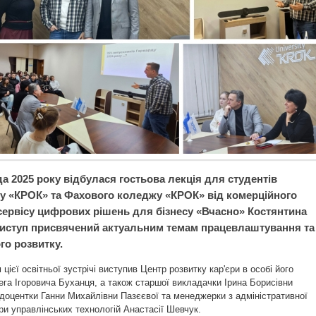
а 2025 року відбулася гостьова лекція для студентів
ту «КРОК» та Фахового коледжу «КРОК» від комерційного
сервісу цифрових рішень для бізнесу «Вчасно» Костянтина
иступ присвячений актуальним темам працевлаштування та
го розвитку.
цієї освітньої зустрічі виступив Центр розвитку кар'єри в особі його
га Ігоровича Буханця, а також старшої викладачки Ірина Борисівни
, доцентки Ганни Михайлівни Пазєєвої та менеджерки з адміністративної
и управлінських технологій Анастасії Шевчук.