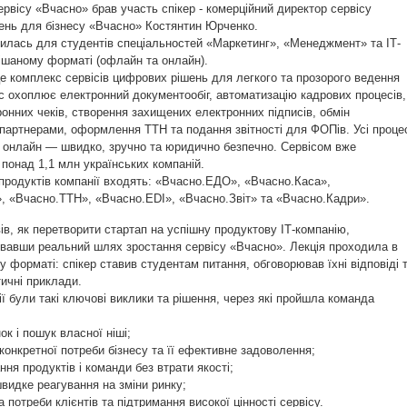
сервісу «Вчасно» брав участь спікер - комерційний директор сервісу
ень для бізнесу «Вчасно» Костянтин Юрченко.
илась для студентів спеціальностей «Маркетинг», «Менеджмент» та ІТ-
ішаному форматі (офлайн та онлайн).
 комплекс сервісів цифрових рішень для легкого та прозорого ведення
іс охоплює електронний документообіг, автоматизацію кадрових процесів,
онних чеків, створення захищених електронних підписів, обмін
партнерами, оформлення ТТН та подання звітності для ФОПів. Усі проце
 онлайн — швидко, зручно та юридично безпечно. Сервісом вже
понад 1,1 млн українських компаній.
продуктів компанії входять: «Вчасно.ЕДО», «Вчасно.Каса»,
, «Вчасно.ТТН», «Вчасно.EDI», «Вчасно.Звіт» та «Вчасно.Кадри».
ів, як перетворити стартап на успішну продуктову ІТ-компанію,
вавши реальний шлях зростання сервісу «Вчасно». Лекція проходила в
у форматі: спікер ставив студентам питання, обговорював їхні відповіді 
ичні приклади.
ії були такі ключові виклики та рішення, через які пройшла команда
ок і пошук власної ніші;
конкретної потреби бізнесу та її ефективне задоволення;
ня продуктів і команди без втрати якості;
 швидке реагування на зміни ринку;
а потреби клієнтів та підтримання високої цінності сервісу.