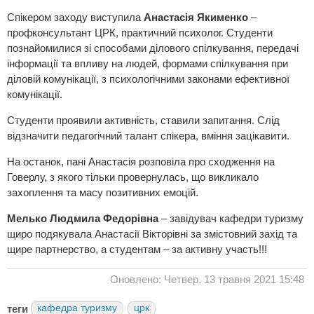
Спікером заходу виступила
Анастасія Якименко
–
профконсультант ЦРК, практичний психолог. Студенти
познайомилися зі способами ділового спілкування, передачі
інформації та впливу на людей, формами спілкування при
діловій комунікації, з психологічними законами ефективної
комунікації.
Студенти проявили активність, ставили запитання. Слід
відзначити педагогічний талант спікера, вміння зацікавити.
На останок, пані Анастасія розповіла про сходження на
Говерлу, з якого тільки провернулась, що викликало
захоплення та масу позитивних емоцій.
Мелько Людмила Федорівна
– завідувач кафедри туризму
щиро подякувала Анастасії Вікторівні за змістовний захід та
щире партнерство, а студентам – за активну участь!!!
Оновлено: Четвер, 13 травня 2021 15:48
теги
кафедра туризму
црк