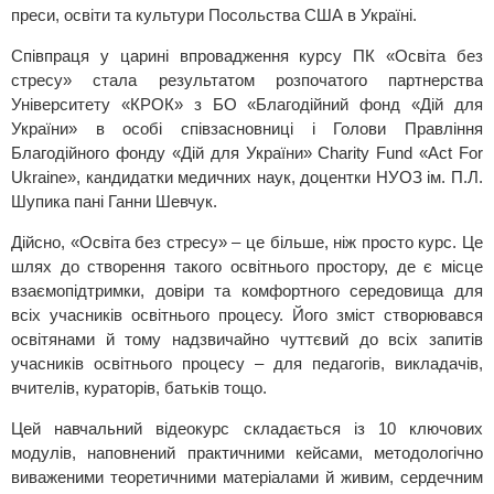
преси, освіти та культури Посольства США в Україні.
Співпраця у царині впровадження курсу ПК «Освіта без
стресу» стала результатом розпочатого партнерства
Університету «КРОК» з БО «Благодійний фонд «Дій для
України» в особі співзасновниці і Голови Правління
Благодійного фонду «Дій для України» Charity Fund «Act For
Ukraine», кандидатки медичних наук, доцентки НУОЗ ім. П.Л.
Шупика пані Ганни Шевчук.
Дійсно, «Освіта без стресу» – це більше, ніж просто курс. Це
шлях до створення такого освітнього простору, де є місце
взаємопідтримки, довіри та комфортного середовища для
всіх учасників освітнього процесу. Його зміст створювався
освітянами й тому надзвичайно чуттєвий до всіх запитів
учасників освітнього процесу – для педагогів, викладачів,
вчителів, кураторів, батьків тощо.
Цей навчальний відеокурс складається із 10 ключових
модулів, наповнений практичними кейсами, методологічно
виваженими теоретичними матеріалами й живим, сердечним