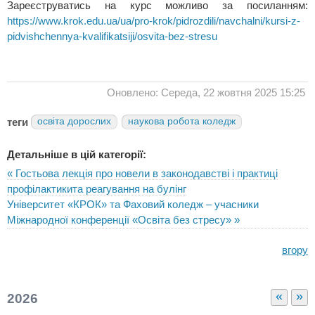
Зареєструватись на курс можливо за посиланням:
https://www.krok.edu.ua/ua/pro-krok/pidrozdili/navchalni/kursi-z-
pidvishchennya-kvalifikatsiji/osvita-bez-stresu
Оновлено: Середа, 22 жовтня 2025 15:25
теги
освіта дорослих
наукова робота коледж
Детальніше в цій категорії:
« Гостьова лекція про новели в законодавстві і практиці
профілактикита реагування на булінг
Університет «КРОК» та Фаховий коледж – учасники
Міжнародної конференції «Освіта без стресу» »
вгору
«
»
2026