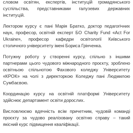
словом освітян, експертів, інституцій громадянського
суспільства, представниками галузевих державних
інституцій.
Лектором курсу є пані Марія Братко, доктор педагогічних
наук, професор, освітній експерт БО Charity Fund «Act For
Ukraine», професор кафедри освітології Київського
столичного університету імені Бориса Грінченка.
Потужну роботу у створенні курсу, спільно з іншими
партнерами цього чудового міжнародного проєкту, зроблено
освітньою спільнотою Фахового коледжу Університету
«КРОК» на чолі з директоркою Коледжу пані Людмилою
Сумбаєвою.
Координацію курсу на освітній платформі Університету
здійснює департамент освіти дорослих.
Висловлюємо вдячність всім причетним, чудовій команді
проєкту за чудово реалізовану освітню справу – такий
якісний курс підвищення кваліфікації.