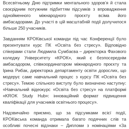
Всесвітньому Дню підтримки ментального здоровʼя й стала
своєрідним потужним підбиттям підсумків з впровадження
однойменного міжнародного проєкту всіма його
амбасадорами. До участі в цій масштабній події долучилося
більше 250 учасників.
Завданням КРОКівської команди під час Конференції було
презентувати курс ПК «Освіта без стресу». Відповідно
спікерами стали Людмила Сумбаєва – директорка Фахового
коледжу Університету «КРОК», який є безпосереднім
амбасадором, співкоординатором міжнародного проєкту та
Ірина Рибак, директорка департаменту освіти дорослих, що
модерує саме навчальний процес з курсу ПК «Освіта без
стресу». Темою спільного виступу було визначено наступну:
«Навчальний відеокурс «Освіта без стресу» на платформі
«KROK Study Hub»: інноваційний формат підвищення
кваліфікації для учасників освітнього процесу».
Надзвичайно приємно, що за підсумками всієї події,
КРОКівська команда отримала багато подячних слів та
особливі почесні відзнаки – Дипломи з номінаціями «За