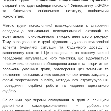
старший викладач кафедри психології Університету «КРОК»
та Київського юнгіанського інституту, юнгіанський
консультант.
Метою групи психологічної взаємодопомоги є створення
середовища оптимальної психодинамічної активації та
ефективного психотехнічного використання цього ресурсу.
Тому опрацюванню в групі підлягають духовно-психологічні
аспекти будь-яких ситуацій та будь-якого досвіду у
зазначеному контексті. Це опрацювання на кожному занятті
передбачає актуалізацію його тематики, що відбувається
шляхом висловлення та обговорення запитів та пріоритетних
побажань учасників групи, обговорення цієї тематики та
вирішення пов’язаних з нею конкретно-практичних завдань у
формі теоретичного аналізу, методичного структурування,
проведення потрібної роботи та надання адекватного
фідбеку.
Основними орієнтирами спілкування в групі є принципи
діалогічного самовдосконалення – добровільно
усвідомлюваної, креативної суб’єктно-діяльної взаємної та