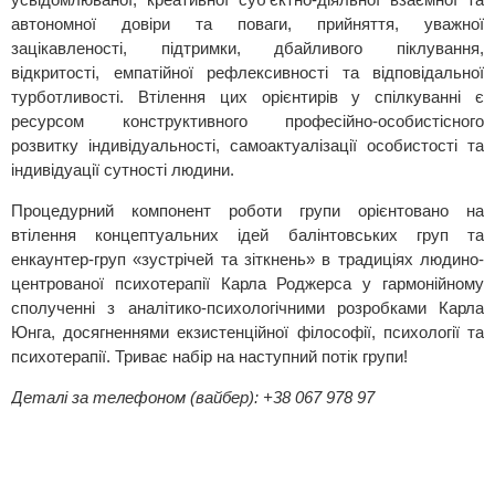
автономної довіри та поваги, прийняття, уважної
зацікавленості, підтримки, дбайливого піклування,
відкритості, емпатійної рефлексивності та відповідальної
турботливості. Втілення цих орієнтирів у спілкуванні є
ресурсом конструктивного професійно-особистісного
розвитку індивідуальності, самоактуалізації особистості та
індивідуації сутності людини.
Процедурний компонент роботи групи орієнтовано на
втілення концептуальних ідей балінтовських груп та
енкаунтер-груп «зустрічей та зіткнень» в традиціях людино-
центрованої психотерапії Карла Роджерса у гармонійному
сполученні з аналітико-психологічними розробками Карла
Юнга, досягненнями екзистенційної філософії, психології та
психотерапії. Триває набір на наступний потік групи!
Деталі за телефоном (вайбер): +38 067 978 97