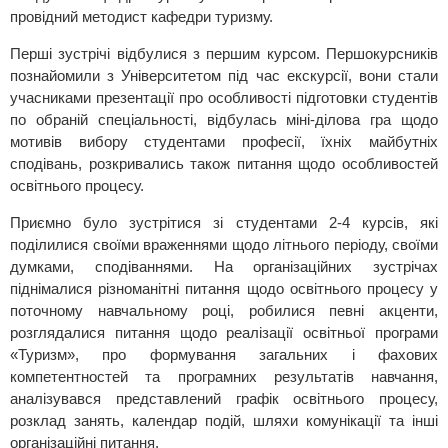
провідний методист кафедри туризму.
Перші зустрічі відбулися з першим курсом. Першокурсників
познайомили з Університетом під час екскурсії, вони стали
учасниками презентації про особливості підготовки студентів
по обраній спеціальності, відбулась міні-ділова гра щодо
мотивів вибору студентами професії, їхніх майбутніх
сподівань, розкривались також питання щодо особливостей
освітнього процесу.
Приємно було зустрітися зі студентами 2-4 курсів, які
поділилися своїми враженнями щодо літнього періоду, своїми
думками, сподіваннями. На організаційних зустрічах
піднімалися різноманітні питання щодо освітнього процесу у
поточному навчальному році, робилися певні акценти,
розглядалися питання щодо реалізації освітньої програми
«Туризм», про формування загальних і фахових
компетентностей та програмних результатів навчання,
аналізувався представлений графік освітнього процесу,
розклад занять, календар подій, шляхи комунікації та інші
організаційні питання.