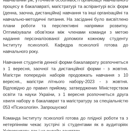
процесу в бакалавраті, магістратурі та аспірантурі всіх форм
(денна, заочна, дистанційна) навчання та інші організаційні та
навчально-методичні питання. На засіданні було висвітлено
плани роботи та перспективні напрямки розвитку.
Оптимізували обов’язки між членами команди з метою
надання персоналізованої допомоги кожному студенту
Інституту психології. Кафедра психології готова до
навчального року.
Навчання студентів денної форми бакалаврату розпочнеться
з 1 вересня, заочної та дистанційної форми - з жовтня.
Магістри попередніх наборів продовжать навчання з 10
вересня., магістри літнього набору-2023 - з жовтня.
Відповідно до правил прийому, затверджених Міністерством
освіти та науки України, з 1 вересня розпочнеться друга
хвиля набору в бакалаврат та магістратуру за спеціальністю
053 «Психологія». Запрошуємо!
Команда Інституту психології готова до плідної роботи та з
нетерпінням чекає зустрічі зі студентами як в аудиторіях
Університету, так і на онлайн-заняттях.