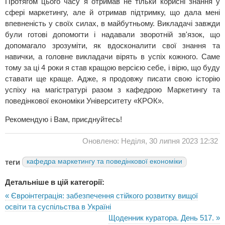
Протягом цього часу я отримав не тільки корисні знання у
сфері маркетингу, але й отримав підтримку, що дала мені
впевненість у своїх силах, в майбутньому. Викладачі завжди
були готові допомогти і надавали зворотній зв'язок, що
допомагало зрозуміти, як вдосконалити свої знання та
навички, а головне викладачи вірять в успіх кожного. Саме
тому за ці 4 роки я став кращою версією себе, і вірю, що буду
ставати ще краще. Адже, я продовжу писати свою історію
успіху на магістратурі разом з кафедрою Маркетингу та
поведінкової економіки Університету «КРОК».
Рекомендую і Вам, приєднуйтесь!
Оновлено: Неділя, 30 липня 2023 12:32
теги
кафедра маркетингу та поведінкової економіки
Детальніше в цій категорії:
« Євроінтеграція: забезпечення стійкого розвитку вищої
освіти та суспільства в Україні
Щоденник куратора. День 517. »