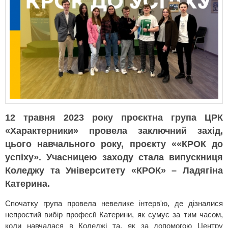
12 травня 2023 року проєктна група ЦРК
«Характерники» провела заключний захід,
цього навчального року, проєкту ««КРОК до
успіху». Учасницею заходу стала випускниця
Коледжу та Університету «КРОК» – Ладягіна
Катерина.
Спочатку група провела невелике інтерв'ю, де дізналися
непростий вибір професії Катерини, як сумує за тим часом,
коли навчалася в Коледжі та, як за допомогою Центру