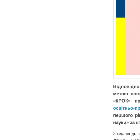
Відповідно
метою пост
«КРОК» пр
освітньо-п
першого рі
науки» за с
Заздалегідь в
змісту про