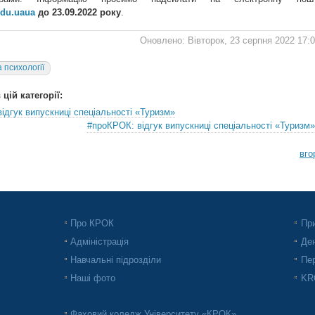
edu.uaua
до 23.09.2022 року
.
Оновлено: Вівторок, 23 серпня 2022 17:
 психології
цій категорії:
ідгук випускниці спеціальності «Туризм»
#проКРОК: відгук випускниці спеціальності «Туризм»
вго
Про КРОК
При
Адміністрація
Ден
Навчальні підрозділи
Пер
Наші фото
KRO
Фаховий коледж Університету «КРОК»