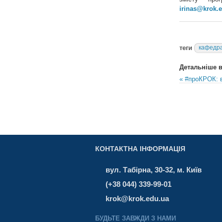
irinas@krok.
теги
кафедра
Детальніше в 
« #проКРОК: в
КОНТАКТНА ІНФОРМАЦІЯ
вул. Табірна, 30-32, м. Київ
(+38 044) 339-99-01
krok@krok.edu.ua
БУДЬТЕ ЗАВЖДИ З НАМИ