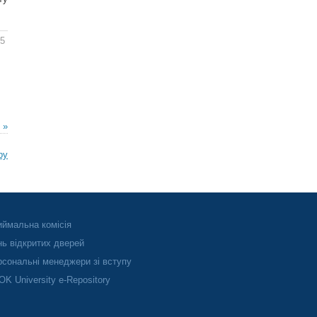
05
 »
ру
ймальна комісія
ь відкритих дверей
сональні менеджери зі вступу
K University e-Repository