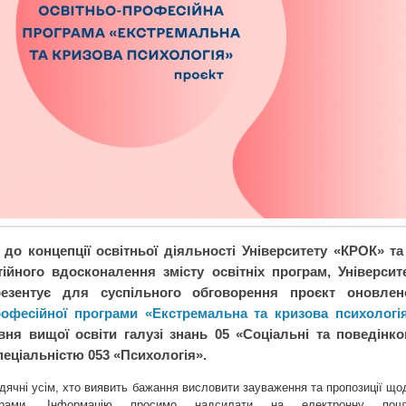
 до концепції освітньої діяльності Університету «КРОК» та
ійного вдосконалення змісту освітніх програм, Університ
езентує для суспільного обговорення проєкт оновлен
рофесійної програми «Екстремальна та кризова психологі
вня вищої освіти галузі знань 05 «Соціальні та поведінко
пеціальністю 053 «Психологія».
дячні усім, хто виявить бажання висловити зауваження та пропозиції що
грами. Інформацію просимо надсилати на електронну пош