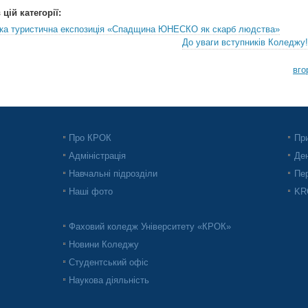
цій категорії:
ька туристична експозиція «Спадщина ЮНЕСКО як скарб людства»
До уваги вступників Коледжу!
вго
Про КРОК
При
Адміністрація
Ден
Навчальні підрозділи
Пер
Наші фото
KRO
Фаховий коледж Університету «КРОК»
Новини Коледжу
Студентський офіс
Наукова діяльність