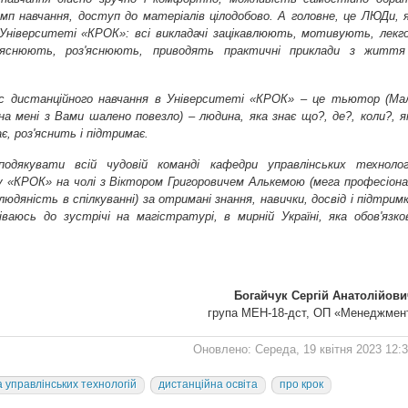
п навчання, доступ до матеріалів цілодобово. А головне, це ЛЮДи, я
ніверситеті «КРОК»: всі викладачі зацікавлюють, мотивують, лекго
яснюють, роз'яснюють, приводять практичні приклади з життя
ус дистанційного навчання в Університеті «КРОК» – це тьютор (Ма
на мені з Вами шалено повезло) – людина, яка знає що?, де?, коли?, я
є, роз'яснить і підтримає.
одякувати всій чудовій команді кафедри управлінських технолог
 «КРОК» на чолі з Віктором Григоровичем Алькемою (мега професіона
 людяність в спілкуванні) за отримані знання, навички, досвід і підтримк
іваюсь до зустрічі на магістратурі, в мирній Україні, яка обов'язко
Богайчук Сергій Анатолійови
група МЕН-18-дст, ОП «Менеджмен
Оновлено: Середа, 19 квітня 2023 12:
 управлінських технологій
дистанційна освіта
про крок