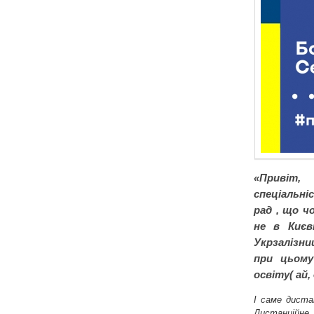
«Привіт,
спеціальні
рад , що ч
не в Києв
Укрзалізни
при цьому
освіту( ай, 
І саме диста
Дистанційне