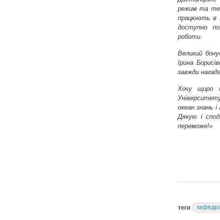
режим та тем
працюють в У
доступно по
роботи.
Великий бон
Ірина Борисів
завжди нагада
Хочу щиро п
Університету
океан знань і
Дякую і спод
переможе!»
теги
кафедра