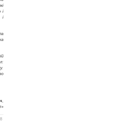
кі
 і
 і
ла
ка
ій
л:
у.
во
ч
,
т»
38