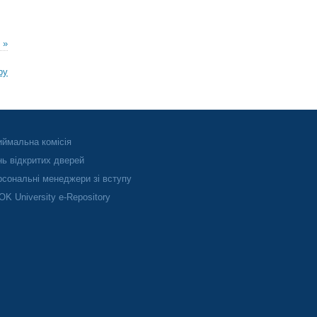
 »
ру
ймальна комісія
ь відкритих дверей
сональні менеджери зі вступу
K University e-Repository