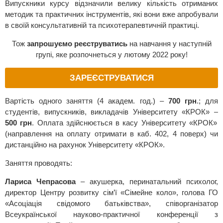
Випускники курсу відзначили велику кількість отриманих
методик та практичних інструментів, які вони вже апробували
в своїй консультативній та психотерапевтичній практиці.
Тож
запрошуємо реєструватись
на навчання у наступній
групі, яке розпочнеться у лютому 2022 року!
ЗАРЕЄСТРУВАТИСЯ
Вартість одного заняття (4 академ. год.) –
700 грн
.; для
студентів, випускників, викладачів Університету «КРОК» –
500 грн
. Оплата здійснюється в касу Університету «КРОК»
(направлення на оплату отримати в каб. 402, 4 поверх) чи
дистанційно на рахунок Університету «КРОК».
Заняття проводять:
Лариса Чепрасова
– акушерка, перинатальний психолог,
директор Центру розвитку сім’ї «Сімейне коло», голова ГО
«Асоціація свідомого батьківства», співорганізатор
Всеукраїнської науково-практичної конференції з