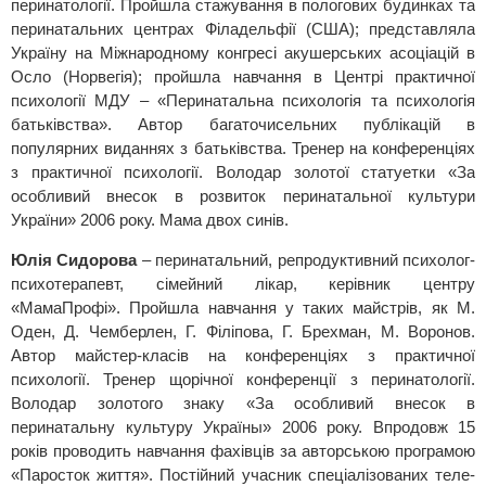
перинатології. Пройшла стажування в пологових будинках та
перинатальних центрах Філадельфії (США); представляла
Україну на Міжнародному конгресі акушерських асоціацій в
Осло (Норвегія); пройшла навчання в Центрі практичної
психології МДУ – «Перинатальна психологія та психологія
батьківства». Автор багаточисельних публікацій в
популярних виданнях з батьківства. Тренер на конференціях
з практичної психології. Володар золотої статуетки «За
особливий внесок в розвиток перинатальної культури
України» 2006 року. Мама двох синів.
Юлія Сидорова
– перинатальний, репродуктивний психолог-
психотерапевт, сімейний лікар, керівник центру
«МамаПрофі». Пройшла навчання у таких майстрів, як М.
Оден, Д. Чемберлен, Г. Філіпова, Г. Брехман, М. Воронов.
Автор майстер-класів на конференціях з практичної
психології. Тренер щорічної конференції з перинатології.
Володар золотого знаку «За особливий внесок в
перинатальну культуру Україны» 2006 року. Впродовж 15
років проводить навчання фахівців за авторською програмою
«Паросток життя». Постійний учасник спеціалізованих теле-