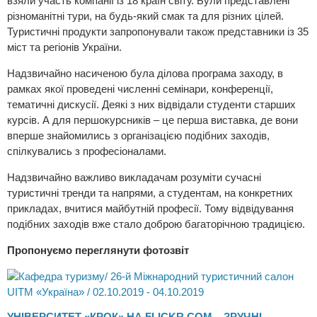
взяли участь компанії із 18 країн світу. Були представлені
різноманітні тури, на будь-який смак та для різних цілей.
Туристичні продукти запропонували також представники із 35
міст та регіонів України.
Надзвичайно насиченою була ділова програма заходу, в
рамках якої проведені численні семінари, конференції,
тематичні дискусії. Деякі з них відвідали студенти старших
курсів. А для першокурсників – це перша виставка, де вони
вперше знайомились з організацією подібних заходів,
спілкувались з професіоналами.
Надзвичайно важливо викладачам розуміти сучасні
туристичні тренди та напрями, а студентам, на конкретних
прикладах, вчитися майбутній професії. Тому відвідування
подібних заходів вже стало доброю багаторічною традицією.
Пропонуємо переглянути фотозвіт
УНІВЕРСИТЕТ «КРОК» НА FLICKR.COM – ЗРУЧНІ