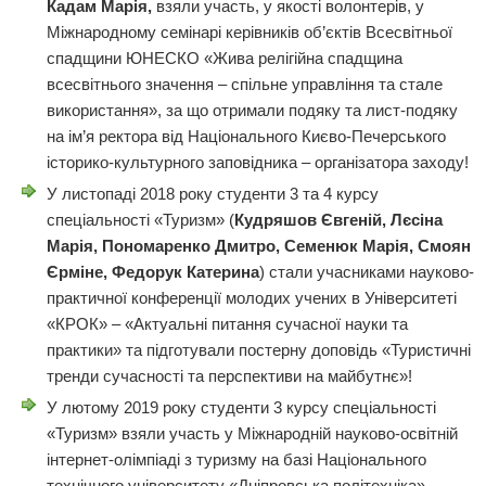
Кадам Марія,
взяли участь, у якості волонтерів, у
Міжнародному семінарі керівників об’єктів Всесвітньої
спадщини ЮНЕСКО «Жива релігійна спадщина
всесвітнього значення – спільне управління та стале
використання», за що отримали подяку та лист-подяку
на ім’я ректора від Національного Києво-Печерського
історико-культурного заповідника – організатора заходу!
У листопаді 2018 року студенти 3 та 4 курсу
спеціальності «Туризм» (
Кудряшов Євгеній, Лєсіна
Марія, Пономаренко Дмитро, Семенюк Марія, Смоян
Єрміне, Федорук Катерина
) стали учасниками науково-
практичної конференції молодих учених в Університеті
«КРОК» – «Актуальні питання сучасної науки та
практики» та підготували постерну доповідь «Туристичні
тренди сучасності та перспективи на майбутнє»!
У лютому 2019 року студенти 3 курсу спеціальності
«Туризм» взяли участь у Міжнародній науково-освітній
інтернет-олімпіаді з туризму на базі Національного
технічного університету «Дніпровська політехніка».