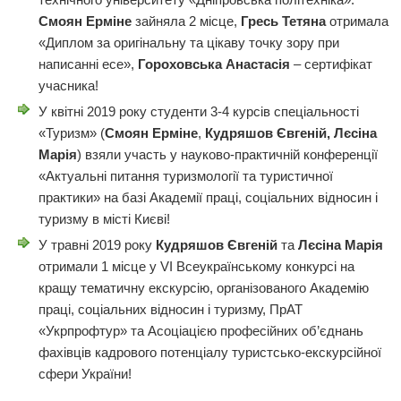
Смоян Ерміне
зайняла 2 місце,
Гресь Тетяна
отримала
«Диплом за оригінальну та цікаву точку зору при
написанні есе»,
Гороховська Анастасія
– сертифікат
учасника!
У квітні 2019 року студенти 3-4 курсів спеціальності
«Туризм» (
Смоян Ерміне
,
Кудряшов Євгеній, Лєсіна
Марія
) взяли участь у науково-практичній конференції
«Актуальні питання туризмології та туристичної
практики» на базі Академії праці, соціальних відносин і
туризму в місті Києві!
У травні 2019 року
Кудряшов Євгеній
та
Лєсіна Марія
отримали 1 місце у VІ Всеукраїнському конкурсі на
кращу тематичну екскурсію, організованого Академію
праці, соціальних відносин і туризму, ПрАТ
«Укрпрофтур» та Асоціацією професійних об’єднань
фахівців кадрового потенціалу туристсько-екскурсійної
сфери України!