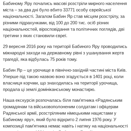
Бабиному Яру почались масові розстріли мирного населення
міста – за два дні було вбито 33771 особу єврейської
національності. Загалом Бабин Яр став місцем розстрілу, за
різними підрахунками, від 100 до 200 тис. осіб різних
національностей, віросповідання та політичних поглядів, дві
третини з яких становили євреї.
29 вересня 2016 року на території Бабиного Яру проводились
міжнародні заходи на державному рівні з ушанування жертв
трагедії, яка відбулась 75 років тому.
Бабин Яр – це урочище в північно-західній частині міста Київ.
Уперше під такою назвою воно згадується в 1401 році, коли
власниця корчми, що знаходилась на території урочища,
продала ці землі домініканському монастирю.
Наша екскурсія розпочалась біля пам’ятника «Радянським
громадянам та військовополоненим солдатам і офіцерам
Радянської армії, розстріляним німецькими нацистами у
Бабиному яру», який було відкрито 2 липня 1976 року. У
композиції пам’ятника немає навіть і натяку на національності