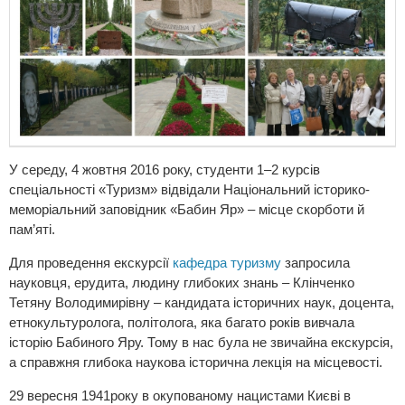
У середу, 4 жовтня 2016 року, студенти 1–2 курсів
спеціальності «Туризм» відвідали Національний історико-
меморіальний заповідник «Бабин Яр» – місце скорботи й
пам’яті.
Для проведення екскурсії
кафедра туризму
запросила
науковця, ерудита, людину глибоких знань – Клінченко
Тетяну Володимирівну – кандидата історичних наук, доцента,
етнокультуролога, політолога, яка багато років вивчала
історію Бабиного Яру. Тому в нас була не звичайна екскурсія,
а справжня глибока наукова історична лекція на місцевості.
29 вересня 1941року в окупованому нацистами Києві в