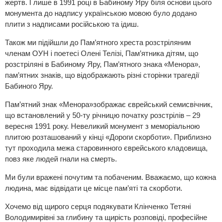
жертв. І лише в 1991 році в Бабиному Яру біля основи цього
монумента до надпису українською мовою було додано
плити з надписами російською та ідиш.
Також ми підійшли до Пам’ятного хреста розстріляним
членам ОУН і поетесі Олені Телізі, Пам’ятника дітям, що
розстріляні в Бабиному Яру, Пам’ятного знака «Менора»,
пам’ятних знаків, що відображають різні сторінки трагедії
Бабиного Яру.
Пам’ятний знак «Менора»зображає єврейський семисвічник,
що встановлений у 50-ту річницю початку розстрілів – 29
вересня 1991 року. Невеликий монумент з меморіальною
плитою розташований у кінці «Дороги скорботи». Приблизно
тут проходила межа старовинного єврейського кладовища,
повз яке людей гнали на смерть.
Ми були вражені почутим та побаченим. Вважаємо, що кожна
людина, має відвідати це місце пам’яті та скорботи.
Хочемо від щирого серця подякувати Клінченко Тетяні
Володимирівні за глибину та щирість розповіді, професійне