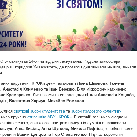
ОК» святкував 24-річчя від дня заснування. Радісна атмосфера
двір’я і коридори Університету, де протягом дня звучала музика, лунали
я.
ітання дарували «КРОКівцям» талановиті
Ліана Шмакова, Гюнель
 Анастасія Клименко та Іван Березко
. Біля мікрофону натхненно
ис Крамаренко
. Листівками та солодощами вітали
Анастасія Коцюба,
гдік, Валентина Харчук, Михайло Романов
.
дбулися
святкові збори студентства
та
збори трудового колективу
і було вручено
стипендію АВУ «КРОК»
. В актовій залі було людно й
ля піднесеного, святкового настрою присутніх сумлінно працювали
альчук, Анна Кисіль, Анна Шупило, Микола Пефтієв
, улюблені ведучі
» родини
Вадим Донцов та Ігор Степанченко
. Під час церемоній