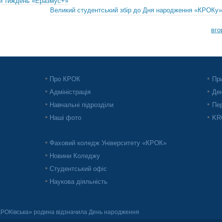
й тиждень «Еразмус+»
Великий студентський збір до Дня народження «КРОКу»
вго
Про КРОК
При
Адміністрація
Ден
Навчальні підрозділи
Пер
Наші фото
KRO
Фаховий коледж Університету «КРОК»
Новини Коледжу
Студентський офіс
Наукова діяльність
РОКівська» родина відзначила День народження