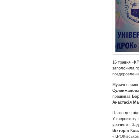
16 травня «КР
заполонила по
поздоровленн
Музичні прив
Сулейманова,
працював
Бор
Анастасія Ма
Цього дня ві
Університету 
урочисто. Зад
Вікторія Ков
«КРОКівської