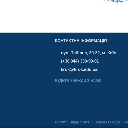
« Міжнародни
КОНТАКТНА ІНФОРМАЦІЯ
вул. Табірна, 30-32, м. Київ
(+38 044) 339-99-01
krok@krok.edu.ua
БУДЬТЕ ЗАВЖДИ З НАМИ
Ви тут:
Вища освіта
»
Новини та події
» «К