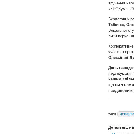
вручення наг
«КРОКу» – 2
Бездоганну р
Табачек, Ол
Вокальної сту
яким керує
Ін
Корпоративне
участь в орга
Олексіївні Д
День народже
подякувати т
нашим спільн
що ви з нами
найдивовижн
теги
департа
Детальніше в 