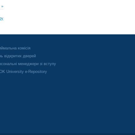
 »
ру
ймальна комісія
ь відкритих дверей
сональні менеджери зі вступу
K University e-Repository