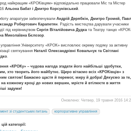
ород найкращим «КРОКівцям» відповідально працювали Міс та Містер
016
Альона Бабат і Дмитро Корсунівський
.
оботу апаратури забезпечували
Андрій Дерябкін, Дмитро Громей, Пав
ександр Робертович Карапетян
. Радість мистецтва дарували учасники
дії під керівництвом
Сергія Віталійовича Дудка
та Театру танцю «КРОК
на Миколаївна Бєлозор
.
 управління Університету «КРОК» висловлює окрему подяку за активну
нізації святкування
Наталії Олександрівні Ковальчук та Світлані
удко
.
ння «КРОКу» – чудова нагода згадати його найбільші здобутки,
им, хто творить його майбутнє. Щиро вітаємо всіх «КРОКівців» з
им святом! Бажаємо щастя й перемог, миру й добра! Дякуємо за те,
 на кожному кроці до нових вершин, мрієте й втілюєте в життя
іші задуми!
Оновлено: Четвер, 19 травня 2016 14:
мент зі студентських питань
корпоративне управління
цій категорії: