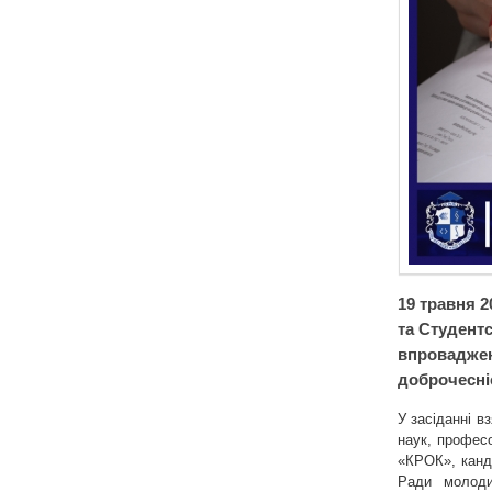
19 травня 
та Студент
впроваджен
доброчесні
У засіданні в
наук, профе
«КРОК», канд
Ради молоди