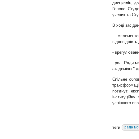
дисциплін, до
Голова Студе
учених та Ст
В ході засіда
- імплемент
відповідність
- врегулюванн
- ролі Ради м
академічної д
Спільне обго
трансформаці
поєднує експ
інституційну
успішного впр
теги
рада мо