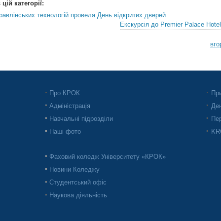
цій категорії:
авлінських технологій провела День відкритих дверей
Екскурсія до Premier Palace Hotel
вго
Про КРОК
При
Адміністрація
Ден
Навчальні підрозділи
Пер
Наші фото
KRO
Фаховий коледж Університету «КРОК»
Новини Коледжу
Студентський офіс
Наукова діяльність