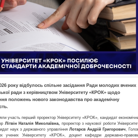
2026 року відбулось спільне засідання Ради молодих вчених
ської ради з керівництвом Університету «КРОК» щодо
ня положень нового законодавства про академічну
сть.
зяли участь перший проректор Університету «КРОК», кандидат економічн
сор
Літвін Наталія Миколаївна,
проректор з наукової роботи Університе
идат наук з державного управління
Лотарєв Андрій Григорович
, Голо
х учених Університету «КРОК», доцент кафедри державно-правов