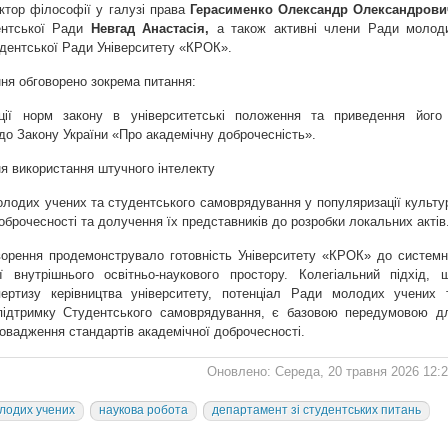
ктор філософії у галузі права
Герасименко Олександр Олександрови
нтської Ради
Невгад Анастасія,
а також активні члени Ради молод
удентської Ради Університету «КРОК».
ння обговорено зокрема питання:
ації норм закону в університетські положення та приведення його
 до Закону України «Про академічну доброчесність».
я використання штучного інтелекту
олодих учених та студентського самоврядування у популяризації культу
оброчесності та долучення їх представників до розробки локальних актів
ворення продемонструвало готовність Університету «КРОК» до системн
ї внутрішнього освітньо-наукового простору. Колегіальний підхід, 
ертизу керівництва університету, потенціал Ради молодих учених 
 підтримку Студентського самоврядування, є базовою передумовою д
овадження стандартів академічної доброчесності.
Оновлено: Середа, 20 травня 2026 12:
лодих учених
наукова робота
департамент зі студентських питань