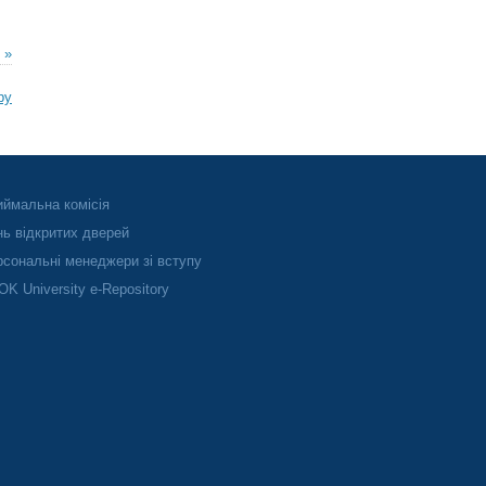
 »
ру
ймальна комісія
ь відкритих дверей
сональні менеджери зі вступу
K University e-Repository