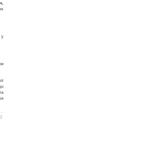
ч,
их
 у
ри
.
ої
що
та
ля
22