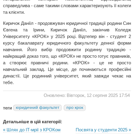
справедлива - саме такими словами характеризують її колеги
та клієнти.
Киричок Даніїл - продовжувач юридичної традиції родини Син
Євгена та Ірини, Киричок Даніїл, закінчив Коледж
Університету «КРОК» у 2025 році. Відтепер він - студент 2
курсу бакалаврату юридичного факультету денної форми
навчання. Його вибір продовжити родинну традицію -
найкращий доказ того, що «КРОК» не просто готує правників,
а створює правничі родини. «КРОК» - це не просто
навчальний заклад. Це місце, де починаються професійні
династії. Це родинний університет, який завжди чекає на
тебе.
Оновлено: Вівторок, 12 серпня 2025 17:54
теги
юридичний факультет
про крок
Детальніше в цій категорії:
« Шлях до ІТ-мрії з КРОКом
Посвята у студенти 2025 »