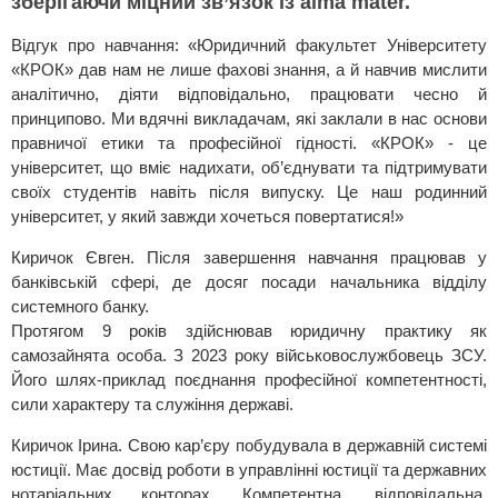
зберігаючи міцний зв’язок із alma mater.
Відгук про навчання: «Юридичний факультет Університету
«КРОК» дав нам не лише фахові знання, а й навчив мислити
аналітично, діяти відповідально, працювати чесно й
принципово. Ми вдячні викладачам, які заклали в нас основи
правничої етики та професійної гідності. «КРОК» - це
університет, що вміє надихати, об’єднувати та підтримувати
своїх студентів навіть після випуску. Це наш родинний
університет, у який завжди хочеться повертатися!»
Киричок Євген. Після завершення навчання працював у
банківській сфері, де досяг посади начальника відділу
системного банку.
Протягом 9 років здійснював юридичну практику як
самозайнята особа. З 2023 року військовослужбовець ЗСУ.
Його шлях-приклад поєднання професійної компетентності,
сили характеру та служіння державі.
Киричок Ірина. Свою кар’єру побудувала в державній системі
юстиції. Має досвід роботи в управлінні юстиції та державних
нотаріальних конторах. Компетентна, відповідальна,