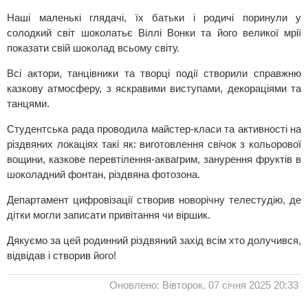
Наші маленькі глядачі, їх батьки і родичі поринули у
солодкий світ шоколатьє Віллі Вонки та його великої мрії
показати свій шоколад всьому світу.
Всі актори, танцівники та творці події створили справжню
казкову атмосферу, з яскравими виступами, декораціями та
танцями.
Студентська рада проводила майстер-класи та активності на
різдвяних локаціях такі як: виготовлення свічок з кольорової
вощини, казкове перевтілення-аквагрим, занурення фруктів в
шоколадний фонтан, різдвяна фотозона.
Департамент цифровізації створив новорічну телестудію, де
дітки могли записати привітання чи віршик.
Дякуємо за цей родинний різдвяний захід всім хто долучився,
відвідав і створив його!
Оновлено: Вівторок, 07 січня 2025 20:33