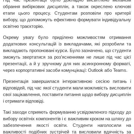
обрання вибіркових дисциплін, а також окреслено ключові
етапи цього процесу. Студентам розповіли про критерії
вибору, що допоможуть ефективно формувати індивідуальну
освітню траєкторію.
Окрему увагу було приділено можливостям отримання
додаткових консультацій із викладачами, які розробили та
викладають пропоновані курси. Було зазначено, що студенти
зможуть звертатися за роз’ясненнями не лише під час цієї
презентації, а й у зручному для них асинхронному форматі,
через корпортативні засоби комунцікацї: Outlook або Teams.
Презентація завершилася інтерактивною сесією питань і
відповідей, під час якої студенти мали можливість висловити
свої зацікавлення, поставити питання щодо вибору дисциплін
і отримати відповіді.
Такі заходи сприяють формуванню усвідомленого підходу до
вибору освітніх компонентів і є важливим кроком на шляху до
забезпечення якості освіти. Студенти наголосили на
важливості подібних зустрічей та висловили вдячність за