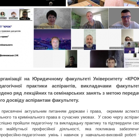
рганізації на Юридичному факультеті Університету «КРО
дагогічної практики аспірантів, викладачами факульте
дено ряд лекційних та семінарських занять з метою переда
го досвіду аспірантам факультету.
 присвячені актуальним питанням держави і права, окремим аспект
льного та кримінального права в сучасних умовах. У свою чергу аспіран
спішно пройшли педагогічну та викладацьку практику та підтвердили св
до майбутньої професійної діяльності, яка покликана забезпечи
рофесійно-педагогічних умінь і навичок у навчально-виховній роботі 