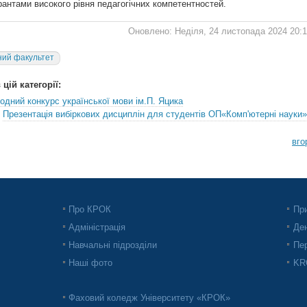
рантами високого рівня педагогічних компетентностей.
Оновлено: Неділя, 24 листопада 2024 20:
ий факультет
цій категорії:
дний конкурс української мови ім.П. Яцика
Презентація вибіркових дисциплін для студентів ОП«Комп'ютерні науки»
вго
Про КРОК
При
Адміністрація
Ден
Навчальні підрозділи
Пер
Наші фото
KRO
Фаховий коледж Університету «КРОК»