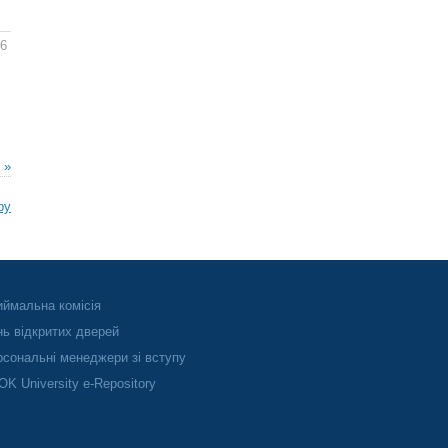
16
 »
ру
ймальна комісія
ь відкритих дверей
сональні менеджери зі вступу
K University e-Repository