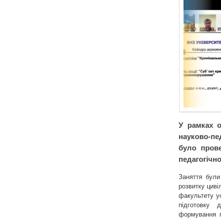
У рамках о
науково-пе
було прове
педагогічно
Заняття були
розвитку циві
факультету у
підготовку 
формування п