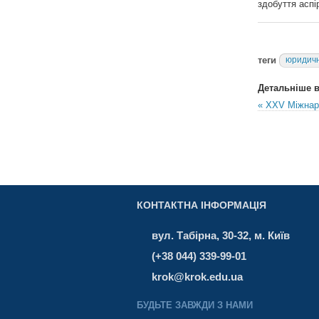
здобуття аспі
теги
юридичн
Детальніше в 
« ХХV Міжнаро
КОНТАКТНА ІНФОРМАЦІЯ
вул. Табірна, 30-32, м. Київ
(+38 044) 339-99-01
krok@krok.edu.ua
БУДЬТЕ ЗАВЖДИ З НАМИ