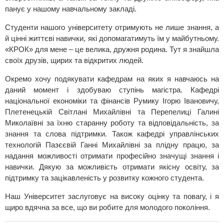
панує у нашому навчальному закладі.
Студенти нашого університету отримують не лише знання, а
й цінні життєві навички, які допомагатимуть їм у майбутньому.
«КРОК» для мене – це велика, дружня родина. Тут я знайшла
своїх друзів, щирих та відкритих людей.
Окремо хочу подякувати кафедрам на яких я навчаюсь на
даний момент і здобуваю ступінь магістра. Кафедрі
національної економіки та фінансів Румику Ігорю Івановичу,
Плетенецькій Світлані Михайлівні та Перепелиці Галині
Миколаївні за їхню старанну роботу та відповідальність, за
знання та слова підтримки. Також кафедрі управлінських
технологій Пазєєвій Ганні Михайлівні за плідну працю, за
надання можливості отримати професійно значущі знання і
навички. Дякую за можливість отримати якісну освіту, за
підтримку та зацікавленість у розвитку кожного студента.
Наш Університет заслуговує на високу оцінку та повагу, і я
щиро вдячна за все, що ви робите для молодого покоління.