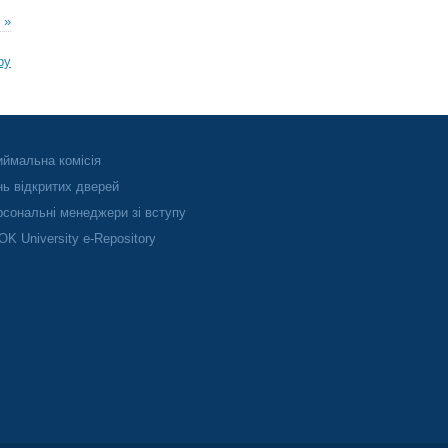
 »
ру
ймальна комісія
ь відкритих дверей
сональні менеджери зі вступу
K University e-Repository