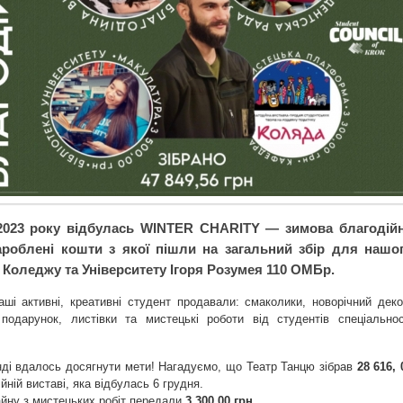
2023 року відбулась WINTER CHARITY — зимова благодій
ароблені кошти з якої пішли на загальний збір для нашо
 Коледжу та Університету Ігоря Розумея 110 ОМБр.
аші активні, креативні студент продавали: смаколики, новорічний деко
подарунок, листівки та мистецькі роботи від студентів спеціальнос
нді вдалось досягнути мети! Нагадуємо, що Театр Танцю зібрав
28 616, 
йній виставі, яка відбулась 6 грудня.
йну з мистецьких робіт передали
3 300,00 грн