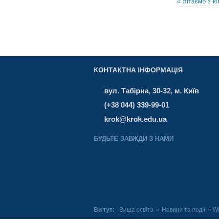
« Вітаємо з ю
КОНТАКТНА ІНФОРМАЦІЯ
вул. Табірна, 30-32, м. Київ
(+38 044) 339-99-01
krok@krok.edu.ua
БУДЬТЕ ЗАВЖДИ З НАМИ
Ви тут:
Вища освіта
»
Новини та події
» W