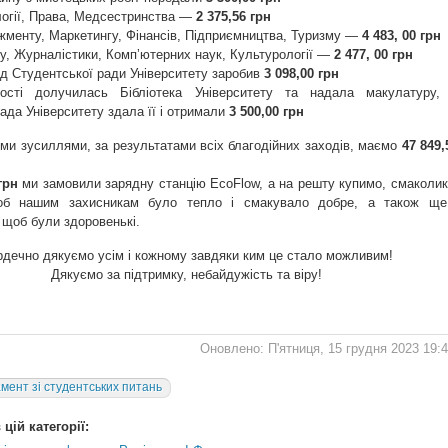
логії, Права, Медсестринства —
2 375,56 грн
жменту, Маркетингу, Фінансів, Підприємництва, Туризму —
4 483, 00 грн
у, Журналістики, Компʼютерних наук, Культурології —
2 477, 00 грн
ід Студентської ради Університету заробив
3 098,00 грн
ності долучилась Бібліотека Університету та надала макулатуру,
ада Університету здала її і отримали
3 500,00 грн
ми зусиллями, за результатами всіх благодійних заходів, маємо
47 849,
грн
ми замовили зарядну станцію EcoFlow, а на решту купимо, смаколик
об нашим захисникам було тепло і смакувало добре, а також ще
 щоб були здоровенькі.
дечно дякуємо усім і кожному завдяки ким це стало можливим!
Дякуємо за підтримку, небайдужість та віру!
Оновлено: П'ятниця, 15 грудня 2023 19:
мент зі студентських питань
цій категорії: