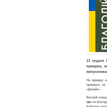
13 грудня 
ярмарка, з
випускника
На ярмарці н
прикраси на 
«Дизайн».
Великій кома
грн
на благоді
Кафедра диза