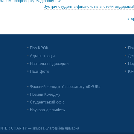
вілеєм професорку Радіонову І.Ф.
Зустріч студентів-фінансистів зі стейкголдерами!
вго
Про КРОК
При
Адміністрація
Ден
Навчальні підрозділи
Пер
Наші фото
KRO
Фаховий коледж Університету «КРОК»
Новини Коледжу
Студентський офіс
Наукова діяльність
INTER CHARITY — зимова благодійна ярмарка