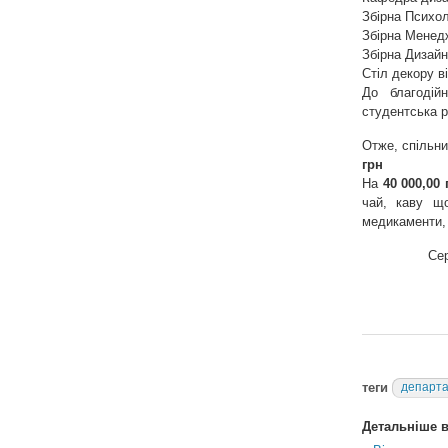
Збірна Психо
Збірна Менед
Збірна Дизайн
Стіл декору в
До благодій
студентська р
Отже, спільни
грн
На
40 000,00 
чай, каву щ
медикаменти,
Сер
теги
департа
Детальніше в 