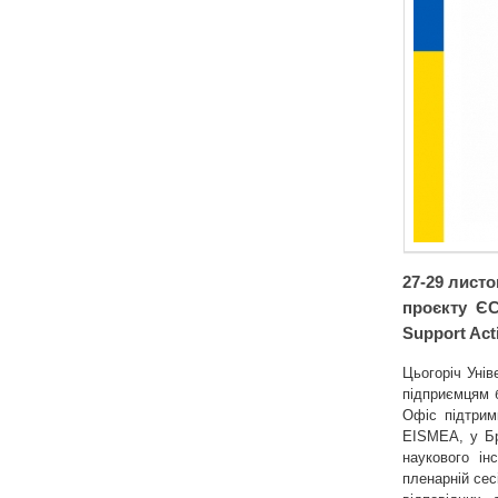
27-29 лист
проєкту ЄС
Support Act
Цьогоріч Уні
підприємцям б
Офіс підтрим
EISMEA, у Бр
наукового ін
пленарній сес