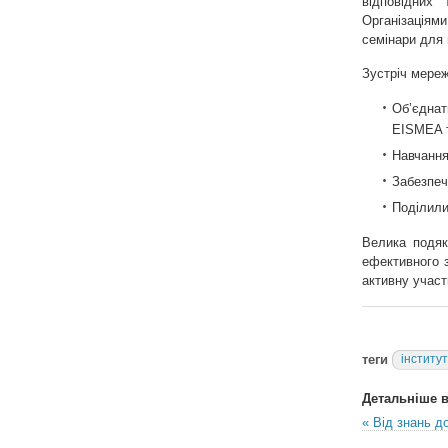
відповідних
Організаціями
семінари для 
Зустріч мереж
Об’єднат
EISMEA т
Навчання
Забезпеч
Поділили
Велика подяк
ефективного з
активну участ
теги
інститу
Детальніше в 
« Від знань д