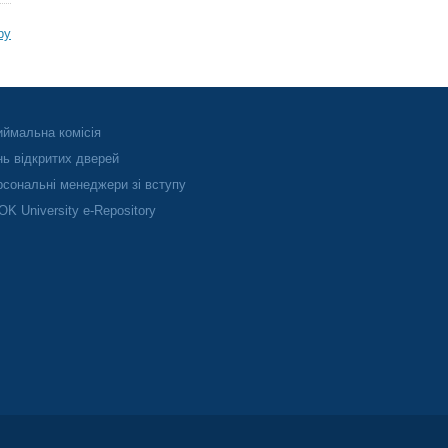
ру
ймальна комісія
ь відкритих дверей
сональні менеджери зі вступу
K University e-Repository