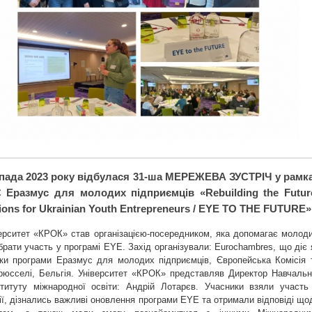
опада 2023 року відбулася 31-ша МЕРЕЖЕВА ЗУСТРІЧ у рамк
 Еразмус для молодих підприємців «Rebuilding the Futur
ions for Ukrainian Youth Entrepreneurs / EYE TO THE FUTURE»
верситет «КРОК» став організацією-посередником, яка допомагає молод
рати участь у програмі EYE. Захід організували: Eurochambres, що діє 
ки програми Еразмус для молодих підприємців, Європейська Комісія 
юсселі, Бельгія. Університет «КРОК» представляв Директор Навчальн
ституту міжнародної освіти: Андрій Лотарєв. Учасники взяли участь
ії, дізнались важливі оновлення програми EYE та отримали відповіді що