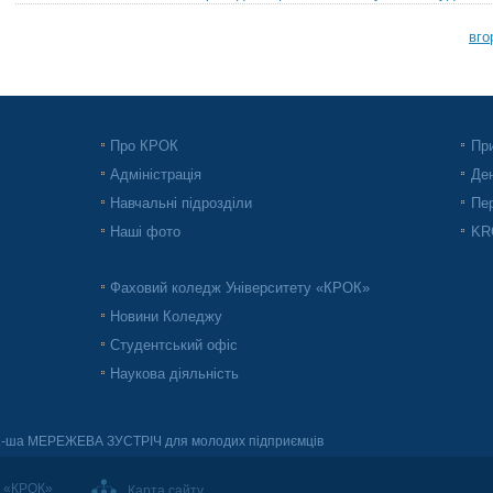
вго
Про КРОК
При
Адміністрація
Ден
Навчальні підрозділи
Пер
Наші фото
KRO
Фаховий коледж Університету «КРОК»
Новини Коледжу
Студентський офіс
Наукова діяльність
1-ша МЕРЕЖЕВА ЗУСТРІЧ для молодих підприємців
т «КРОК»
Карта сайту