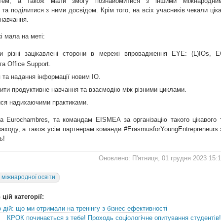
 тем, а також мали змогу познайомитися з іншими Міжнародни
 та поділитися з ними досвідом. Крім того, на всіх учасників чекали ціка
навчання.
і мала на меті:
и різні зацікавлені сторони в мережі впровадження EYE: (L)IOs, E
а Office Support.
 та надання інформації новим IO.
ити продуктивне навчання та взаємодію між різними циклами.
ся надихаючими практиками.
а Eurochambres, та командам EISMEA за організацію такого цікавого 
аходу, а також усім партнерам команди #ErasmusforYoungEntrepreneurs 
ь!
Оновлено: П'ятниця, 01 грудня 2023 15:
т міжнародної освіти
цій категорії:
о дій: що ми отримали на тренінгу з бізнес ефективності
КРОК починається з тебе! Проходь соціологічне опитування студентів!