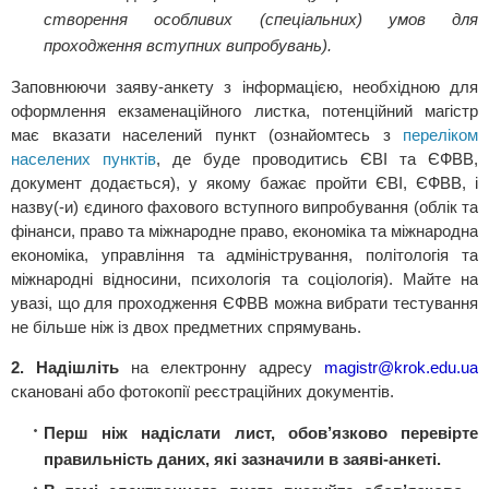
створення особливих (спеціальних) умов для
проходження вступних випробувань)
.
Заповнюючи заяву-анкету з інформацією, необхідною для
оформлення екзаменаційного листка, потенційний магістр
має вказати населений пункт (ознайомтесь з
переліком
населених пунктів
, де буде проводитись ЄВІ та ЄФВВ,
документ додається), у якому бажає пройти ЄВІ, ЄФВВ, і
назву(-и) єдиного фахового вступного випробування (облік та
фінанси, право та міжнародне право, економіка та міжнародна
економіка, управління та адміністрування, політологія та
міжнародні відносини, психологія та соціологія). Майте на
увазі, що для проходження ЄФВВ можна вибрати тестування
не більше ніж із двох предметних спрямувань.
2. Надішліть
на електронну адресу
magistr@krok.edu.ua
скановані або фотокопії реєстраційних документів.
Перш ніж надіслати лист, обов’язково перевірте
правильність даних, які зазначили в заяві-анкеті.