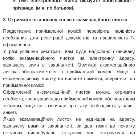
В темі електронного листа вказуйте обов’язково -
прізвище, ім’я, по батькові.
3. Отримайте скановану копію екзаменаційного листка.
Представник приймальної комісії перевірить наявність
необхідних для реєстрації документів та правильність їх
оформлення.
У разі успішної реєстрації вам буде надіслано скановану
копію екзаменаційного листка на електронну адресу,
зазначену вами в заяві-анкеті. Оригінал екзаменаційного
листка зберігатиметься в приймальній комісії. Якщо в
екзаменаційному листку ви виявите помилки, зверніться до
приймальної комісії.
Оформлений екзаменаційний листок можна отримати
особисто, звернувшись до приймальної комісії, або поштовим
зв’язком, якщо ви зазначили про таку необхідність у заяві-
анкеті.
Якщо екзаменаційний листок не надійшов на адресу,
зазначену вами в заяві-анкеті, за два тижні до початку
вступних випробувань, вступник має звернутися до