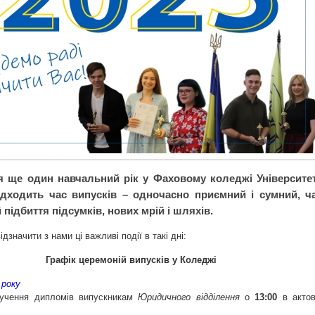
 ще один навчальний рік у Фаховому коледжі Університе
дходить час випусків – одночасно приємний і сумний, ч
підбиття підсумків, нових мрій і шляхів.
дзначити з нами ці важливі події в такі дні:
Графік церемоній випусків у Коледжі
 року
ручення дипломів випускникам
Юридичного відділення
о
13:00
в актов