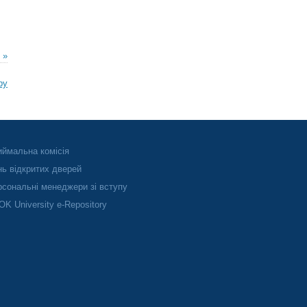
 »
ру
ймальна комісія
ь відкритих дверей
сональні менеджери зі вступу
K University e-Repository