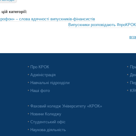
цій категорії:
крофон» – слова вдячності випускників-фінансистів
Випускники розповідають #проКРОК
вго
Про КРОК
При
Адміністрація
Ден
Навчальні підрозділи
Пер
Наші фото
KRO
Фаховий коледж Університету «КРОК»
Новини Коледжу
Студентський офіс
Наукова діяльність