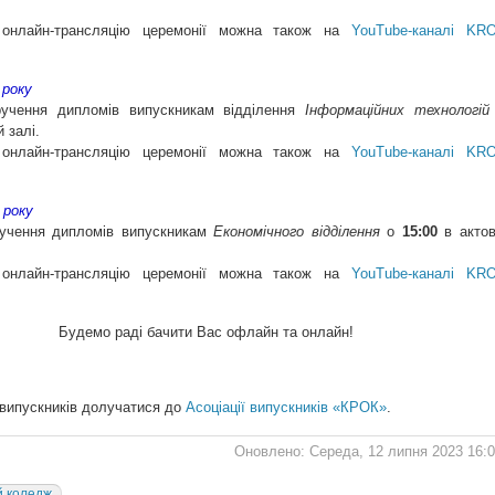
 онлайн-трансляцію церемонії можна також на
YouTube-каналі KR
 року
учення дипломів випускникам відділення
Інформаційних технологій
 залі.
 онлайн-трансляцію церемонії можна також на
YouTube-каналі KR
 року
учення дипломів випускникам
Економічного відділення
о
15:00
в актов
 онлайн-трансляцію церемонії можна також на
YouTube-каналі KR
Будемо раді бачити Вас офлайн та онлайн!
випускників долучатися до
Асоціації випускників «КРОК»
.
Оновлено: Середа, 12 липня 2023 16:
 коледж