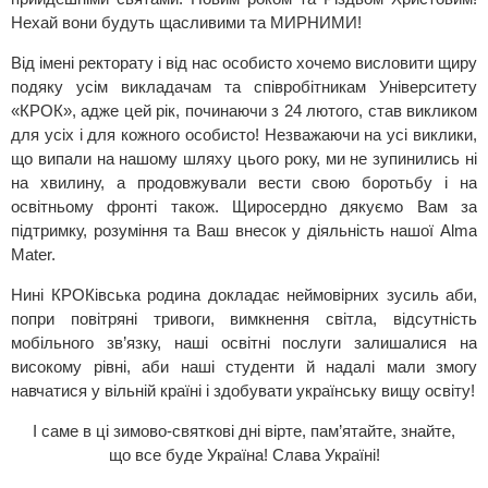
Нехай вони будуть щасливими та МИРНИМИ!
Від імені ректорату і від нас особисто хочемо висловити щиру
подяку усім викладачам та співробітникам Університету
«КРОК», адже цей рік, починаючи з 24 лютого, став викликом
для усіх і для кожного особисто! Незважаючи на усі виклики,
що випали на нашому шляху цього року, ми не зупинились ні
на хвилину, а продовжували вести свою боротьбу і на
освітньому фронті також. Щиросердно дякуємо Вам за
підтримку, розуміння та Ваш внесок у діяльність нашої Alma
Mater.
Нині КРОКівська родина докладає неймовірних зусиль аби,
попри повітряні тривоги, вимкнення світла, відсутність
мобільного зв’язку, наші освітні послуги залишалися на
високому рівні, аби наші студенти й надалі мали змогу
навчатися у вільній країні і здобувати українську вищу освіту!
І саме в ці зимово-святкові дні вірте, пам’ятайте, знайте,
що все буде Україна! Слава Україні!