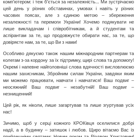
комп’ютером: і теж б’ється за незалежність... Ми зустрічаємо
цей день у різних обставинах, умовах і навіть у різних
часових поясах, але з єдиною метою – збереження
незалежності та перемоги України! Хочемо подякувати не
лише викладачам і співробітникам, а й студентам та
аспірантам за те, що продовжуєте обирати нас, за те, що
довіряєте нам, за те, що Ви з нами!
Особливо дякуємо також нашим міжнародним партнерам та
колегам з-за кордону за їх підтримку, щирі слова та допомогу!
Окремі і напевне найголовніші слова вдячності висловлюємо
нашим захисникам, Збройним силам України, завдяки яким
ми можемо працювати, навчати і навчатися! Ваш подвиг –
неосяжний! Ваш подвиг – незабутній! Ваш подвиг –
незнищенний!
Цей рік, як ніколи, лише загартував та лише згуртував усіх
нас!
Зичимо, щоб у серці кожного КРОКівця оселилися добрі
надії, а в будинку – затишок і любов. Щиро вітаємо Вас із
прийдешніми святами: Новим роком та Різдвом Христовим!