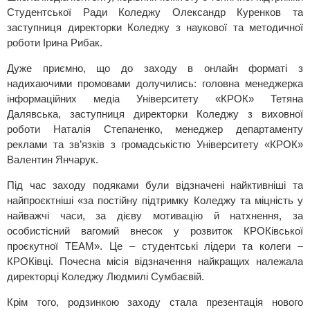
Студентської Ради Коледжу Олександр Куренков та
заступниця директорки Коледжу з наукової та методичної
роботи Ірина Рибак.
Дуже приємно, що до заходу в онлайн форматі з
надихаючими промовами долучились: головна менеджерка
інформаційних медіа Університету «КРОК» Тетяна
Далявська, заступниця директорки Коледжу з виховної
роботи Наталія Степаненко, менеджер департаменту
реклами та зв’язків з громадськістю Університету «КРОК»
Валентин Янчарук.
Під час заходу подяками були відзначені найктивніші та
найпроєктніші «за постійну підтримку Коледжу та міцність у
найважчі часи, за дієву мотивацію й натхнення, за
особистісний вагомий внесок у розвиток КРОКівської
проєкутної TEAM». Це – студентські лідери та колеги –
КРОКівці. Почесна місія відзначення найкращих належала
директорці Коледжу Людмилі Сумбаєвій.
Крім того, родзинкою заходу стала презентація нового