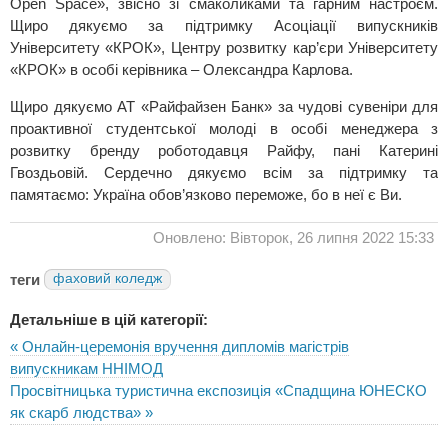
Open Space», звісно зі смаколиками та гарним настроєм.
Щиро дякуємо за підтримку Асоціації випускників
Університету «КРОК», Центру розвитку кар’єри Університету
«КРОК» в особі керівника – Олександра Карлова.
Щиро дякуємо АТ «Райфайзен Банк» за чудові сувеніри для
проактивної студентської молоді в особі менеджера з
розвитку бренду роботодавця Райфу, пані Катерині
Гвоздьовій. Сердечно дякуємо всім за підтримку та
памятаємо: Україна обов’язково переможе, бо в неї є Ви.
Оновлено: Вівторок, 26 липня 2022 15:33
теги
фаховий коледж
Детальніше в цій категорії:
« Онлайн-церемонія вручення дипломів магістрів
випускникам ННІМОД
Просвітницька туристична експозиція «Спадщина ЮНЕСКО
як скарб людства» »