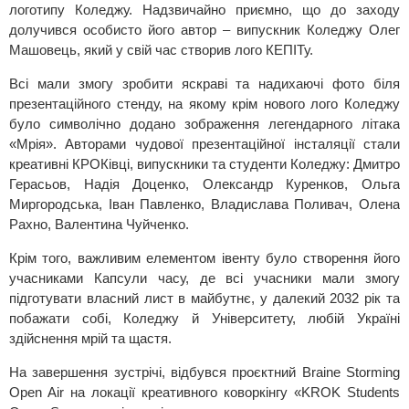
логотипу Коледжу. Надзвичайно приємно, що до заходу
долучився особисто його автор – випускник Коледжу Олег
Машовець, який у свій час створив лого КЕПІТу.
Всі мали змогу зробити яскраві та надихаючі фото біля
презентаційного стенду, на якому крім нового лого Коледжу
було символічно додано зображення легендарного літака
«Мрія». Авторами чудової презентаційної інсталяції стали
креативні КРОКівці, випускники та студенти Коледжу: Дмитро
Герасьов, Надія Доценко, Олександр Куренков, Ольга
Миргородська, Іван Павленко, Владислава Поливач, Олена
Рахно, Валентина Чуйченко.
Крім того, важливим елементом івенту було створення його
учасниками Капсули часу, де всі учасники мали змогу
підготувати власний лист в майбутнє, у далекий 2032 рік та
побажати собі, Коледжу й Університету, любій Україні
здійснення мрій та щастя.
На завершення зустрічі, відбувся проєктний Braine Storming
Open Air на локації креативного коворкінгу «KROK Students