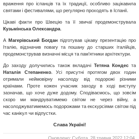
враження про іспанців та їх традиції, особливо зацікавила
святами і фестивалями, що регулярно проходять в Іспанії.
Цікаві факти про Швецію та її звичаї продемонструвала
Кузьмінська Олександра
.
А
Магерівський Богдан
підготував цікаву презентацію про
Італію, відзначив повагу та пошану до старших італійців,
продемонстрував визначні місця та пам’ятники архітектури.
До заходу долучились також вкладачі
Тетяна Кондес
та
Наталія Степаненко
. Усі присутні протягом двох годин
отримали неймовірну насолоду від подорожі різними
країнами. Проте кожен учасник заходу в ході виступу
зазначав, що хоче дуже додому. Сподіваємось, що зовсім
скоро ми мандруватимемо світом не через війну, а
насолоджуватимемось подорожами та екскурсіями світом під
час канікул чи відпустки.
Слава Україні!
Оновлено: Субота, 28 травня 2022 12:04