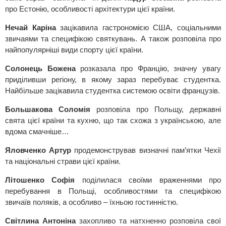
про Естонію, особливості архітектури цієї країни.
Нечай Каріна
зацікавила гастрономією США, соціальними
звичаями та специфікою святкувань. А також розповіла про
найпопулярніші види спорту цієї країни.
Солонець Божена
розказала про Францію, значну увагу
приділивши регіону, в якому зараз перебуває студентка.
Найбільше зацікавила студентка системою освіти французів.
Большакова Соломія
розповіла про Польщу, державні
свята цієї країни та кухню, що так схожа з українською, але
вдома смачніше…
Яловченко Артур
продемонстрував визначні пам’ятки Чехії
та національні страви цієї країни.
Літошенко Софія
поділилася своїми враженнями про
перебування в Польщі, особливостями та специфікою
звичаїв поляків, а особливо – їхньою гостинністю.
Світлина Антоніна
захопливо та натхненно розповіла свої