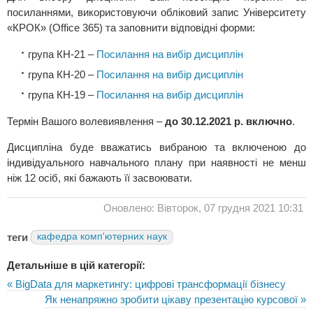
посиланнями, використовуючи обліковий запис Університету
«КРОК» (Office 365) та заповнити відповідні форми:
група КН-21 –
Посилання на вибір дисциплін
група КН-20 –
Посилання на вибір дисциплін
група КН-19 –
Посилання на вибір дисциплін
Термін Вашого волевиявлення –
до 30.12.2021 р. включно
.
Дисципліна буде вважатись вибраною та включеною до
індивідуального навчального плану при наявності не менш
ніж 12 осіб, які бажають її засвоювати.
Оновлено: Вівторок, 07 грудня 2021 10:31
теги
кафедра комп'ютерних наук
Детальніше в цій категорії:
« BigData для маркетингу: цифрові трансформації бізнесу
Як ненапряжно зробити цікаву презентацію курсової »