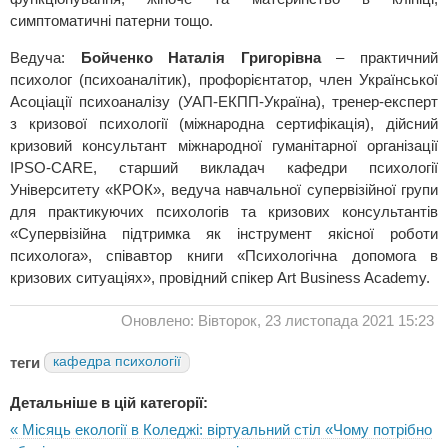
симптоматичні патерни тощо.
Ведуча:
Бойченко Наталія Григорівна
– практичний
психолог (психоаналітик), профорієнтатор, член Української
Асоціації психоаналізу (УАП-ЕКПП-Україна), тренер-експерт
з кризової психології (міжнародна сертифікація), дійсний
кризовий консультант міжнародної гуманітарної організації
IPSO-CARE, старший викладач кафедри психології
Університету «КРОК», ведуча навчальної супервізійної групи
для практикуючих психологів та кризових консультантів
«Супервізійна підтримка як інструмент якісної роботи
психолога», співавтор книги «Психологічна допомога в
кризових ситуаціях», провідний спікер Art Business Academy.
Оновлено: Вівторок, 23 листопада 2021 15:23
теги
кафедра психології
Детальніше в цій категорії:
« Місяць екології в Коледжі: віртуальний стіл «Чому потрібно