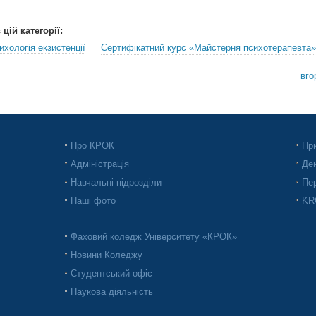
цій категорії:
ихологія екзистенції
Сертифікатний курс «Майстерня психотерапевта»
вго
Про КРОК
При
Адміністрація
Ден
Навчальні підрозділи
Пер
Наші фото
KRO
Фаховий коледж Університету «КРОК»
Новини Коледжу
Студентський офіс
Наукова діяльність