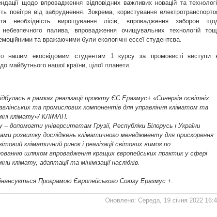
ендації щодо впровадження відповідних важливих новацій та технологі
ють повітря від забруднення. Зокрема, користування електротранспорто
та необхідність вирощування лісів, впровадження заборон що
я небезпечного палива, впровадження очищувальних технологій тощ
моційними та вражаючими були екологічні ессеї студентсва.
о нашим екосвідомим студентам 1 курсу за промовисті виступи 
до майбутнього нашої країни, цілої планети.
дбулась в рамках реалізації проєкту ЄС Еразмус+ «Синергія освітніх,
равлінських та промислових компонентів для управління кліматом та
міні клімату»/ КЛІМАН.
– допомогти університетам Грузії, Республіки Білорусь і України
ми розвитку досліджень кліматичного менеджменту для прискорення
світовий кліматичний ринок і реалізації світових вимог по
юванню шляхом впровадження кращих європейських практик у сфері
іни клімату, адаптації та мінімізації наслідків.
інансується Програмою Європейського Союзу Еразмус +.
Оновлено: Середа, 19 січня 2022 16: