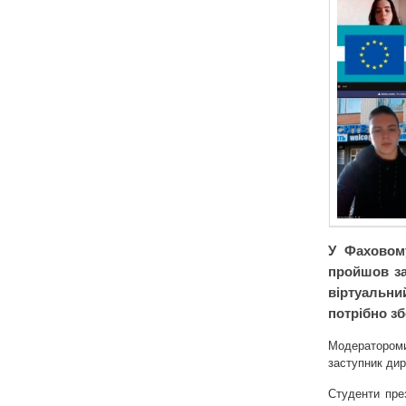
У Фаховому
пройшов за
віртуальн
потрібно зб
Модераторо
заступник ди
Студенти пре