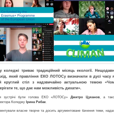
 коледжі триває традиційний місяць екології. Нещодав
хід, який правління ЕКО ЛОТОСу визначили в дусі часу 
ий круглий стіл з надзвичайно актуальною темою «Чо
ерігати те, що дає нам можливість дихати».
ми зустрічі були голова ЕКО «ЛОТОСу»
Дмитро Цуканов
, а так
ректора Коледжу
Ірина Рибак
.
зентували власне творче та досить аргументоване бачення теми, нада