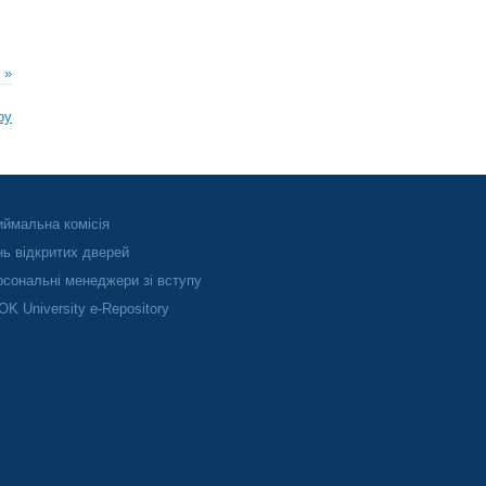
 »
ру
ймальна комісія
ь відкритих дверей
сональні менеджери зі вступу
K University e-Repository