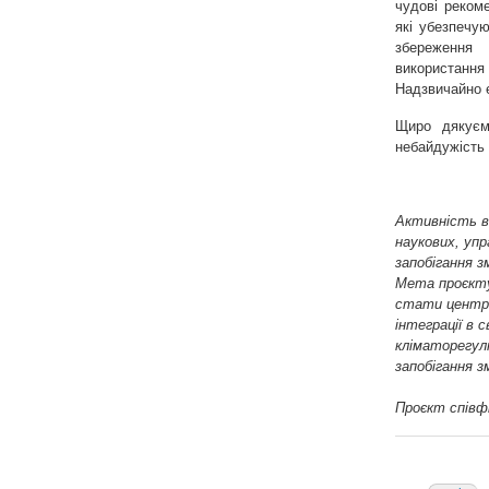
чудові реком
які убезпечу
збереження 
використанн
Надзвичайно е
Щиро дякуєм
небайдужість 
Активність ві
наукових, уп
запобігання з
Мета проєкту 
стати центра
інтеграції в 
кліматорегул
запобігання зм
Проєкт співф